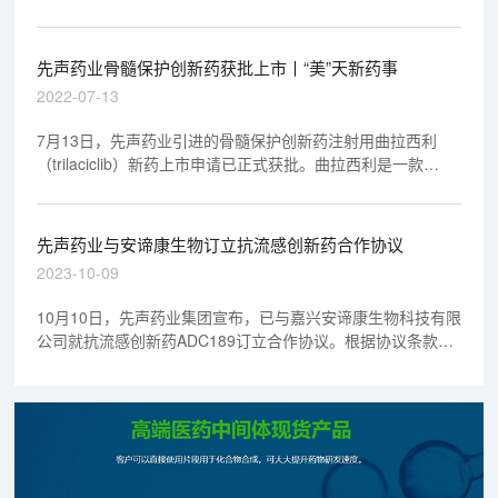
就2018年3月12日至2019年1月26日期间与美迪西FTE合作项
目进行回顾与总结。
先声药业骨髓保护创新药获批上市丨“美”天新药事
2022-07-13
7月13日，先声药业引进的骨髓保护创新药注射用曲拉西利
（trilaciclib）新药上市申请已正式获批。曲拉西利是一款
CDK4/6抑制剂。该药此次获批的适应症为：在接受含铂类药
物联合依托泊苷方案的广泛期小细胞肺癌患者中预防性使用，
以降低化疗引起的骨髓抑制的发生率。该药也填补了国内在化
先声药业与安谛康生物订立抗流感创新药合作协议
疗引起毒副反应前阻止或减轻骨髓抑制的空白。
2023-10-09
10月10日，先声药业集团宣布，已与嘉兴安谛康生物科技有限
公司就抗流感创新药ADC189订立合作协议。根据协议条款，
先声药业将获得该产品流行性感冒适应症在中国的独家商业化
权益。