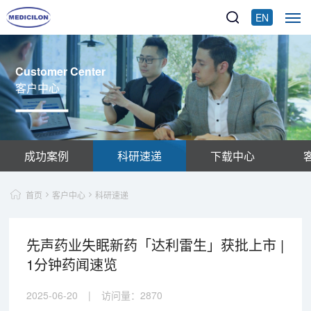
EN
Customer Center
客户中心
成功案例
科研速递
下载中心
首页
客户中心
科研速递
先声药业失眠新药「达利雷生」获批上市 |
1分钟药闻速览
2025-06-20
|
访问量：
2870