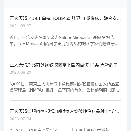
正大天晴 PD-L1 单抗 TQB2450 登记 III 期临床，联合安罗
替尼一线治疗 NSCLC
2021-09-27
近日，一篇发表在国际杂志Nature Metabolism的研究报告
中，来自Monash制药科学研究所等机构的科学家们通过研究
首次发现，肠系膜（肠道）淋巴管功能异常或许是导致肥胖和
胰岛素抵抗的潜在原因，同时也是开发新型疗法的潜在靶点...
...
正大天晴芦比前列酮软胶囊拿下国内首仿丨“美”天新药事
2023-06-29
6月29日，南京正大天晴旗下芦比前列酮软胶囊获国家药品监
督管理局（NMPA）批准，拿下国内首仿。鲁比前列酮（即芦
比前列酮）为一种促分泌药物，具有很好的便秘治疗效果。
正大天晴口服PPAR激动剂拟纳入突破性治疗品种丨“美”天
新药事
2023-07-24
7月24日，CDE官网最新公示，正大天晴申请的1类新药