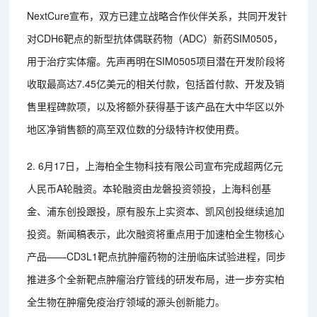
NextCure宣布，双方已建立战略合作伙伴关系，共同开发针
对CDH6靶点的新型抗体偶联药物（ADC）新药SIM0505，
用于治疗实体瘤。先声再明在SIM0505项目潜在开发阶段将
收取最高达7.45亿美元的相关付款，包括首付款、开发及销
售里程碑款项，以及将额外获得基于该产品在大中华区以外
地区净销售额的高至双位数的分级特许权使用费。
2. 6月17日，上海柏全生物科技有限公司宣布完成超两亿元
人民币A轮融资。本轮融资由龙磐投资领投，上海科创基
金、浦东创投跟投，原有股东上实资本、凯风创投继续追加
投资。新闻稿表示，此次融资将重点用于加速柏全生物核心
产品——CD3L1靶点抗肿瘤药物的注册临床试验进程，同步
推进多个全新靶点肿瘤治疗管线的研发布局，进一步夯实柏
全生物在肿瘤免疫治疗领域的源头创新能力。