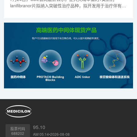
lanifibranor片拟纳入突破性治疗品种，拟开发用于治疗伴有肝
纤维化的非肝硬化非酒精性脂肪性肝炎（NASH）的成人患
者。公开资料显示，lanifibranor（拉尼兰诺）是一种口服
PPAR激动剂，正大天晴通过一项超5000万美元的合作，获得
了该药在大中华区的开发、生产和商业化权利。
95.10
股票代码
688202
AM 05:14•2026-08-08