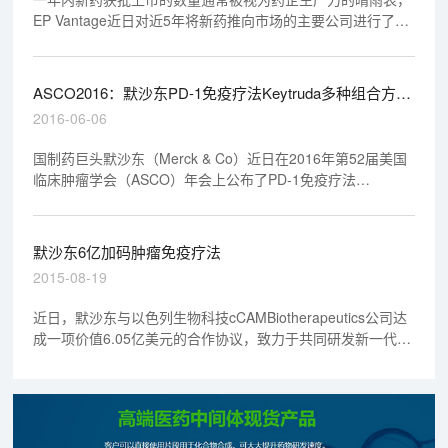
EP Vantage近日对近5年将新药推向市场的主要公司进行了梳
理，并剖析了那些成绩斐然的公司。
ASCO2016：默沙东PD-1免疫疗法Keytruda多种组合方案
治疗晚期黑色素瘤表现积极数据
2016-06-06
国制药巨头默沙东（Merck & Co）近日在2016年第52届美国
临床肿瘤学会（ASCO）年会上公布了PD-1免疫疗法
Keytruda（pembrolizumab）联合其他治疗方案（包括癌症疫
苗T-vec、dabrafenib+trametinib、低剂量ipilimumab）治疗晚
期黑色素瘤的3个研究的数据。
默沙东6亿加码肿瘤免疫疗法
2015-08-19
近日，默沙东与以色列生物科技cCAMBiotherapeutics公司达
成一项价值6.05亿美元的合作协议，致力于共同研发新一代肿
瘤治疗药物。根据协议内容，默沙东将以9500万美金的现金作
为预付款换取cCAM的所有已发行股份。