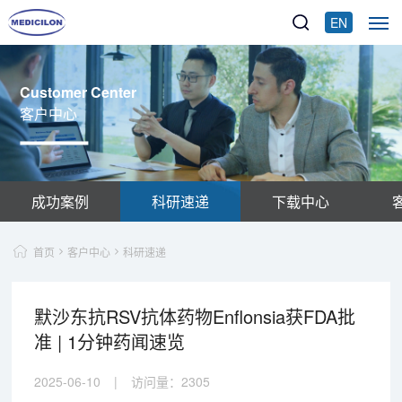
EN
Customer Center
客户中心
成功案例
科研速递
下载中心
首页
客户中心
科研速递
默沙东抗RSV抗体药物Enflonsia获FDA批
准 | 1分钟药闻速览
2025-06-10
|
访问量：
2305