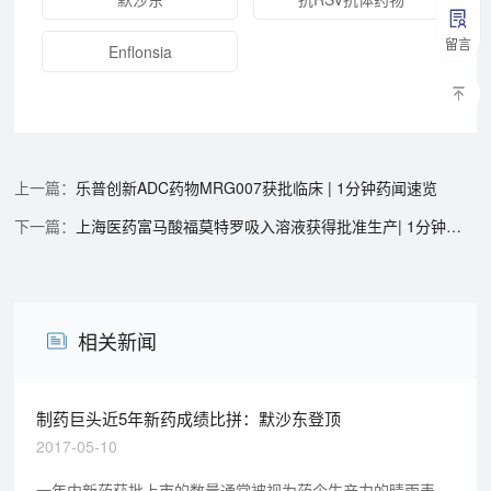
留言
Enflonsia
乐普创新ADC药物MRG007获批临床 | 1分钟药闻速览
上海医药富马酸福莫特罗吸入溶液获得批准生产| 1分钟药闻速览
相关新闻
制药巨头近5年新药成绩比拼：默沙东登顶
2017-05-10
一年内新药获批上市的数量通常被视为药企生产力的晴雨表，