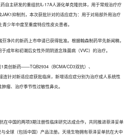
医药自主研发的重组抗IL-17A人源化单克隆抗体，用于常规治疗疗
JAK1抑制剂，本次获批针对的适应症为：用于对局部外用治疗
上青少年中度至重度特应性皮炎患者。
酸艾瑞芬净片的新药上市申请已获得批准。根据翰森制药早先新闻稿，
于成年和初潮后女性外阴阴道念珠菌病（VVC）的治疗。
类创新药——TQB2934（BCMA/CD3双抗）、
ST2单抗）接连针对新适应症获批临床，新增适应症分别为治疗成人系统性
性肿瘤、治疗季节性过敏性鼻炎。
泽妥单抗在中国的两项3期注册性临床研究达成合作，共同推进菲泽妥单
的开发与全球（包括中国）产品注册。天境生物拥有菲泽妥单抗在大中