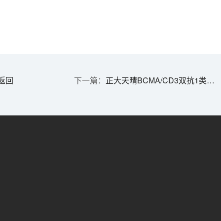
返回
正大天晴BCMA/CD3双抗1类新药再获批临床 | 1分钟药闻速览