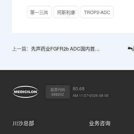
第一三共
阿斯利康
TROP2-ADC
先声药业FGFR2b ADC国内首次获批临床 | 1分钟药闻速览
80.68
股票代码
688202
AM 11:57•2026-08-06
川沙总部
业务咨询