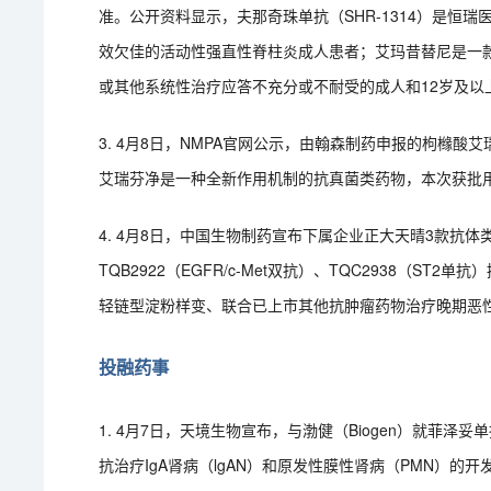
准。公开资料显示，夫那奇珠单抗（SHR-1314）是恒瑞
效欠佳的活动性强直性脊柱炎成人患者；艾玛昔替尼是一款
或其他系统性治疗应答不充分或不耐受的成人和12岁及以
3. 4月8日，NMPA官网公示，由翰森制药申报的枸橼
艾瑞芬净是一种全新作用机制的抗真菌类药物，本次获批用
4. 4月8日，中国生物制药宣布下属企业正大天晴3款抗体类1
TQB2922（EGFR/c-Met双抗）、TQC2938（
轻链型淀粉样变、联合已上市其他抗肿瘤药物治疗晚期恶
投融药事
1. 4月7日，天境生物宣布，与渤健（Biogen）就菲
抗治疗IgA肾病（lgAN）和原发性膜性肾病（PMN）