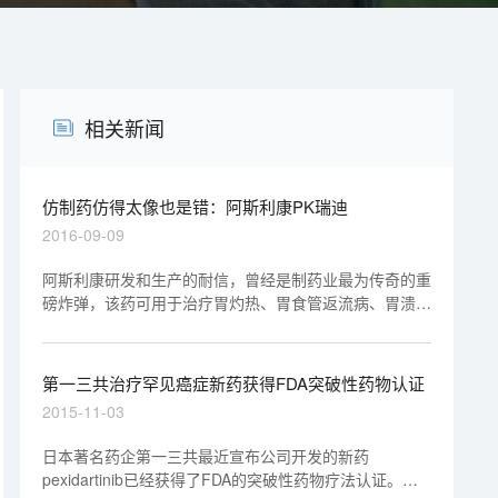
相关新闻
仿制药仿得太像也是错：阿斯利康PK瑞迪
2016-09-09
阿斯利康研发和生产的耐信，曾经是制药业最为传奇的重
磅炸弹，该药可用于治疗胃灼热、胃食管返流病、胃溃疡
和食道损坏，可预防因止痛药引发的胃病。
第一三共治疗罕见癌症新药获得FDA突破性药物认证
2015-11-03
日本著名药企第一三共最近宣布公司开发的新药
pexidartinib已经获得了FDA的突破性药物疗法认证。这