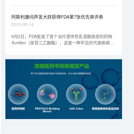
也标志着这种疗法将正式走上优先审批的道路。
阿斯利康闷声发大财获得FDA第7张优先审评券
2015-09-14
9月2日，FDA批准了首个治疗遗传性乳清酸尿症的药物
Xuriden（尿苷三乙酸酯），这是一种罕见的代谢疾病，
全球报道病例仅20例左右。