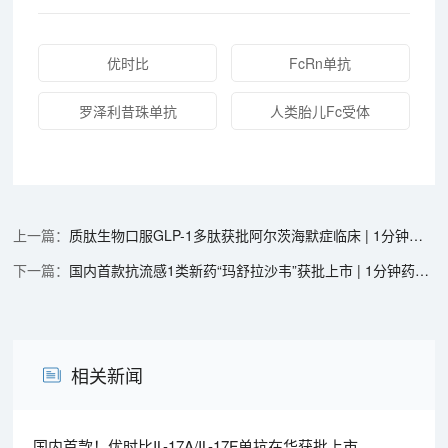
优时比
FcRn单抗
罗泽利昔珠单抗
人类胎儿Fc受体
质肽生物口服GLP-1多肽获批阿尔茨海默症临床 | 1分钟药闻速览
国内首款抗流感1类新药“玛舒拉沙韦”获批上市 | 1分钟药闻速览
相关新闻
国内首款！优时比IL-17A/IL-17F单抗在华获批上市