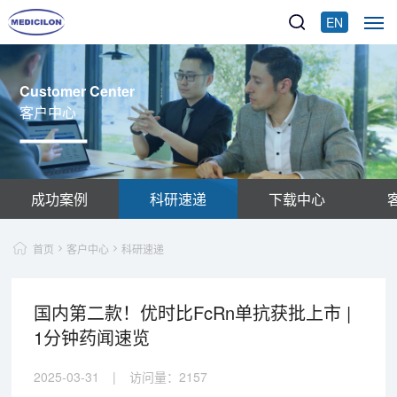
EN
Customer Center
客户中心
成功案例
科研速递
下载中心
首页
客户中心
科研速递
国内第二款！优时比FcRn单抗获批上市 |
1分钟药闻速览
2025-03-31
|
访问量：
2157