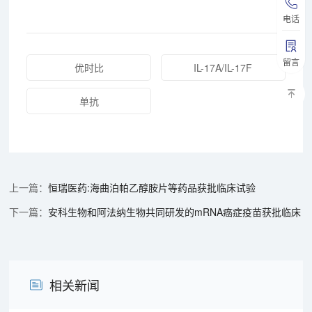
电话
留言
优时比
IL-17A/IL-17F
单抗
恒瑞医药:海曲泊帕乙醇胺片等药品获批临床试验
安科生物和阿法纳生物共同研发的mRNA癌症疫苗获批临床
相关新闻