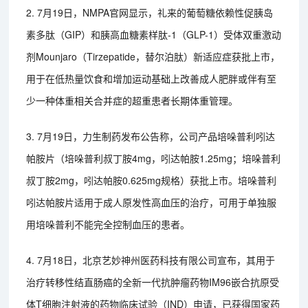
2. 7月19日，NMPA官网显示，礼来的葡萄糖依赖性促胰岛
素多肽（GIP）和胰高血糖素样肽-1（GLP-1）受体双重激动
剂Mounjaro（Tirzepatide，替尔泊肽）新适应症获批上市，
用于在低热量饮食和增加运动基础上改善成人肥胖或伴有至
少一种体重相关合并症的超重患者长期体重管理。
3. 7月19日，力生制药发布公告称，公司产品培哚普利吲达
帕胺片（培哚普利叔丁胺4mg，吲达帕胺1.25mg；培哚普利
叔丁胺2mg，吲达帕胺0.625mg规格）获批上市。培哚普利
吲达帕胺片适用于成人原发性高血压的治疗，可用于单独服
用培哚普利不能完全控制血压的患者。
4. 7月18日，北京艺妙神州医药科技有限公司宣布，其用于
治疗转移性结直肠癌的全新一代抗肿瘤药物IM96嵌合抗原受
体T细胞注射液的药物临床试验（IND）申请，已获得国家药