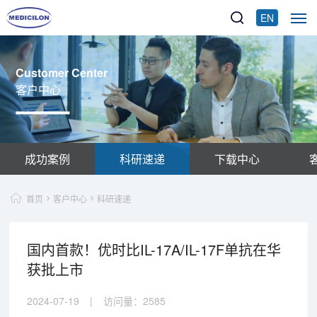
EN
Customer Center
客户中心
成功案例
科研速递
下载中心
首页
客户中心
科研速递
国内首款！优时比IL-17A/IL-17F单抗在华
获批上市
2024-07-19
|
访问量：
2585