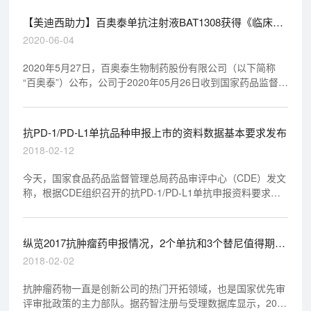
【美迪西助力】百奥泰单抗注射液BAT1308获得《临床试
验通知书》
2020-06-04
2020年5月27日，百奥泰生物制药股份有限公司（以下简称
“百奥泰”）公布，公司于2020年05月26日收到国家药品监督管
理局核准签发的关于公司在研药品BAT 1308注射液的《临床
试验通知书》。
抗PD-1/PD-L1单抗品种申报上市的资料数据基本要求发布
2018-02-12
今天，国家食品药品监督管理总局药品审评中心（CDE）发文
称，根据CDE组织召开的抗PD-1/PD-L1单抗申报资料要求专
题研讨会上，与会企业、专家和CDE审评团队讨论达成的共
识，目前已形成了抗PD-1/PD-L1单抗品种申报上市的资料数
据基本要求，供此类药品的研发和申报资料准备参考。
纵览2017抗肿瘤药申报情况，2个单抗和3个替尼值得期
待！
2018-02-02
抗肿瘤药物一直是创新公司的热门开拓领域，也是国家优先审
评审批政策的主力部队。据药智注册与受理数据库显示，2017