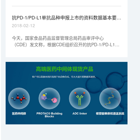
过程中更顺利的拿到临床批件，推动研发进程。
抗PD-1/PD-L1单抗品种申报上市的资料数据基本要求
发布
2018-02-12
今天，国家食品药品监督管理总局药品审评中心
（CDE）发文称，根据CDE组织召开的抗PD-1/PD-L1单
抗申报资料要求专题研讨会上，与会企业、专家和CDE
审评团队讨论达成的共识，目前已形成了抗PD-1/PD-L1
单抗品种申报上市的资料数据基本要求，供此类药品的研
发和申报资料准备参考。