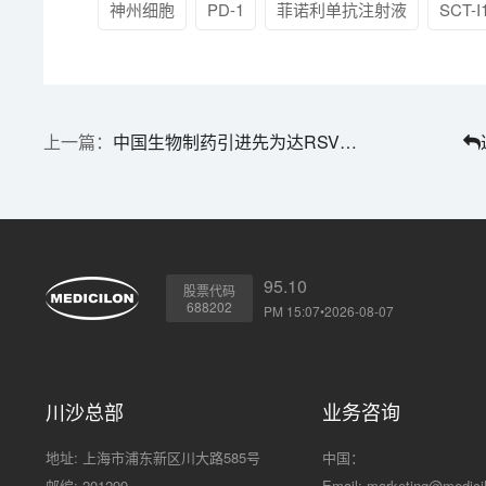
神州细胞
PD-1
菲诺利单抗注射液
SCT-I
中国生物制药引进先为达RSV新药 | 1分钟药闻速览
95.10
股票代码
688202
PM 15:07•2026-08-07
川沙总部
业务咨询
地址: 上海市浦东新区川大路585号
中国：
邮编: 201299
Email:
marketing@medici