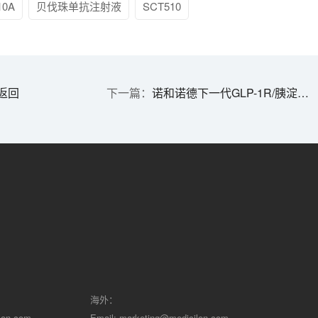
10A
贝伐珠单抗注射液
SCT510
返回
诺和诺德下一代GLP-1R/胰淀素受体激动剂中国获批减肥临床 | 1分钟药闻速览
海外：
lon.com
Email:
marketing@medicilon.com