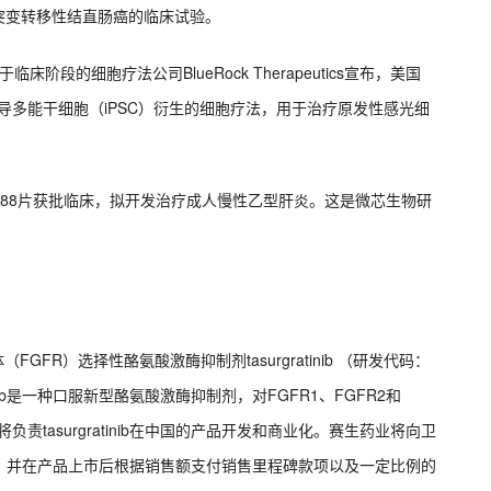
AS突变转移性结直肠癌的临床试验。
床阶段的细胞疗法公司BlueRock Therapeutics宣布，美国
一种诱导多能干细胞（iPSC）衍生的细胞疗法，用于治疗原发性感光细
12088片获批临床，拟开发治疗成人慢性乙型肝炎。这是微芯生物研
GFR）选择性酪氨酸激酶抑制剂tasurgratinib （研发代码：
tinib是一种口服新型酪氨酸激酶抑制剂，对FGFR1、FGFR2和
责tasurgratinib在中国的产品开发和商业化。赛生药业将向卫
，并在产品上市后根据销售额支付销售里程碑款项以及一定比例的