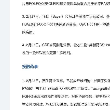
片与FOLFOX或FOLFIRI和贝伐珠单抗联合用于治疗R
3. 2月27日，拜耳（Bayer）和拜耳全资独立运营公司、处于临
FDA已授予OpCT-001快速通道资格。OpCT-001是
胞疾病。
4. 2月27日，CDE官网刚刚公示，微芯生物1类新药CS
发的一款HBV核衣壳蛋白抑制剂。
投融药事
1. 2月28日，赛生药业宣布，已就成纤维细胞生长因子受体（F
E7090）与卫材（Eisai）达成授权许可协议。Tasurgra
FGFR3表现出选择性抑制活性。根据协议条款，赛生药业将负
材支付预付款，根据开发进展、监管批准支付里程碑款项