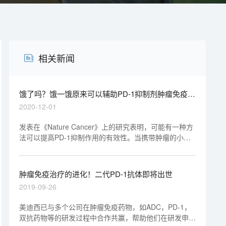
相关新闻
饿了吗？饿一饿原来可以辅助PD-1抑制剂肿瘤免疫治
疗
2020-12-01
发表在《Nature Cancer》上的研究表明，可能有一种方
法可以提高PD-1抑制作用的有效性。当携带肿瘤的小鼠
断断续续地停食时，PD-1抑制比单独使用任何一种治疗
在减少肿瘤生长方面更有效。研究人员将此效应与胰岛素
样生长因子（IGF-1）的水平联系起来，并发现抑制IGF-
肿瘤免疫治疗的进化！二代PD-1抗体即将出世
1还可有效减少肿瘤的生长。
2019-09-26
美迪西已与多个公司在肿瘤免疫药物，如ADC，PD-1，
双抗药物等的研发过程中合作共赢，帮助他们在研发申报