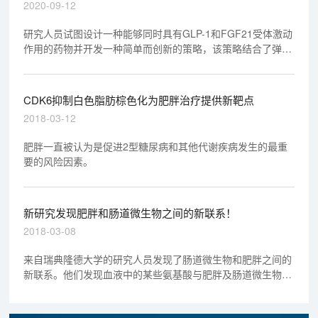
疗高血糖和肥胖症
2020-09-12
研究人员试图设计一种能够同时具有GLP-1和FGF21受体激动
作用的药物并开发一种简单而创新的策略，该策略结合了弹性
蛋白样多肽（ELP）作为GLP-1和FGF21之间的灵活连接体。
CDK6抑制白色脂肪棕色化为肥胖治疗提供新靶点
2018-03-12
肥胖一直被认为是促进2型糖尿病和其他代谢疾病发生的最重
要的风险因素。
新研究发现肥胖和肠道微生物之间的新联系！
2018-03-08
来自瑞典隆德大学的研究人员发现了肠道微生物和肥胖之间的
新联系。他们发现血液中的某些氨基酸与肥胖及肠道微生物组
成有关系。