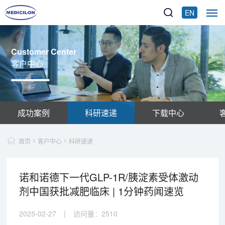
EN
Customer Center
客户中心
成功案例
科研速递
下载中心
首页
客户中心
科研速递
诺和诺德下一代GLP-1R/胰淀素受体激动
剂中国获批减肥临床 | 1分钟药闻速览
2025-02-27
|
访问量：
2510