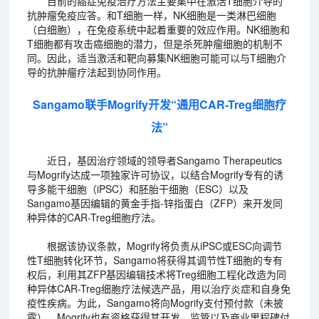
目前的癌症免疫治疗方法主要集中在激活T细胞介导的
抗肿瘤免疫应答。和T细胞一样，NK细胞是一类淋巴细胞
（白细胞），在免疫系统中起着重要的效应作用。NK细胞和
T细胞都有攻击癌细胞的潜力，但是杀死肿瘤细胞的机制不
同。因此，适当激活和靶向募集NK细胞可能可以与T细胞介
导的抗肿瘤疗法起到协同作用。
Sangamo联手Mogrify开发“通用CAR-Treg细胞疗
法”
近日，基因治疗领域的领导者Sangamo Therapeutics
与Mogrify达成一项独家许可协议，以结合Mogrify专有的诱
导多能干细胞（iPSC）和胚胎干细胞（ESC）以及
Sangamo基因编辑的黄金手指-锌指蛋白（ZFP）来开发同
种异体的CAR-Treg细胞疗法。
根据该协议条款，Mogrify将负责从iPSC或ESC向调节
性T细胞转化环节，Sangamo将获得其调节性T细胞的专有
权后，利用其ZFP基因编辑技术将Treg细胞工程化改造为同
种异体CAR-Treg细胞疗法候选产品，用以治疗炎症和自身免
疫性疾病。为此，Sangamo将向Mogrify支付预付款（未披
露），Mogrify也有资格获得其开发、监管以及商业里程碑付