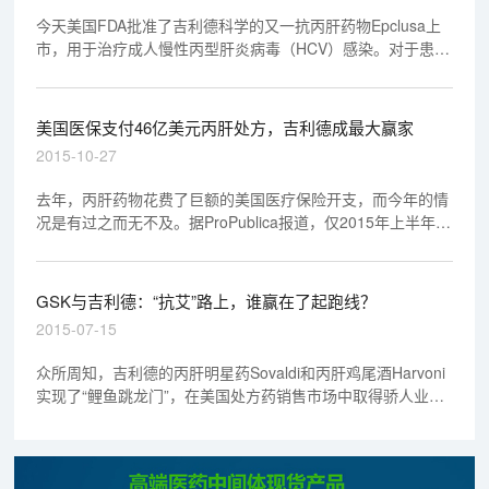
今天美国FDA批准了吉利德科学的又一抗丙肝药物Epclusa上
市，用于治疗成人慢性丙型肝炎病毒（HCV）感染。对于患有
中度至重度肝硬化（失代偿性肝硬化）的患者，Epclusa必须
和利巴韦林联合使用。
美国医保支付46亿美元丙肝处方，吉利德成最大赢家
2015-10-27
去年，丙肝药物花费了巨额的美国医疗保险开支，而今年的情
况是有过之而无不及。据ProPublica报道，仅2015年上半年美
国医疗保险就在丙肝药物上花费了近46亿美元，几乎和2014
年全年的支付额一样多。根据处方数，吉利德拿走了丙肝药市
场的大头。
GSK与吉利德：“抗艾”路上，谁赢在了起跑线？
2015-07-15
众所周知，吉利德的丙肝明星药Sovaldi和丙肝鸡尾酒Harvoni
实现了“鲤鱼跳龙门”，在美国处方药销售市场中取得骄人业
绩，成为全球最炙手可热的“印钞机”。事实上，除了丙肝药之
外，吉利德公司的抗艾滋病药物在市场上亦是叱咤风云。