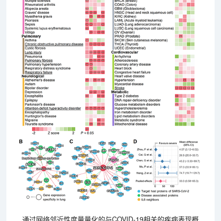
通过网络邻近性度量量化的与COVID-19相关的疾病表现概