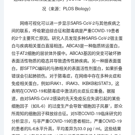
况（来源：PLOS Biology）
网络可视化可以进一步显示SARS-CoV-2与其他疾病之
间的联系，呼吸窘迫综合征和脓毒病是严重COVID-19患者
的2个主要死亡原因。研究人员发现多种SARS-CoV-2宿主蛋
白与疾病相关蛋白直接相连。ABCA3是一种脂质转运蛋白，
位于AT2细胞的层状体外膜中。ABCA3基因的突变可破坏肺
表面活性物质的稳态并导致遗传性肺疾病。另一种膜表面蛋
白，即SFTPC编码的与肺相关的表面活性剂蛋白，如果折叠
错误会引起肺损伤。对于脓毒症，在网络中存在多种炎症和
免疫相关蛋白，例如IRAK1、IRAK3、IKBKB和STAT3，这
表明在COVID-19和脓毒症中激活的炎症反应重叠。据报
道，由对SARS-CoV-2感染的先天免疫反应失调引起的某些
细胞因子（如IL-6）的过度生产会导致“细胞因子风暴”，即众
所周知的细胞因子释放综合征。对5项COVID-19临床研究的
分析显示，与非严重COVID-19的患者相比，严重COVID-19
的患者的IL-6水平升高，平均差异为33.0 pg / ml。这些结果