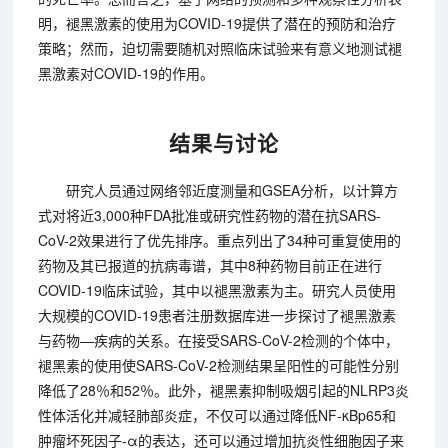
明，褪黑激素的使用为COVID-19提供了潜在的预防和治疗
策略；然而，迫切需要随机对照临床试验来有意义地测试褪
黑激素对COVID-19的作用。
结果与讨论
研究人员通过网络邻近度测量和GSEA分析，以计算方
式对将近3,000种FDA批准或研究性药物的潜在抗SARS-
CoV-2效果进行了优先排序。重点列出了34种可重复使用的
药物及其已报道的抗病毒谱，其中8种药物目前正在进行
COVID-19临床试验，其中以褪黑激素为主。研究人员使用
大规模的COVID-19患者注册数据库进一步探讨了褪黑激素
与药物—疾病的关系。在接受SARS-CoV-2检测的个体中，
褪黑素的使用使SARS-CoV-2检测结果呈阳性的可能性分别
降低了28％和52％。此外，褪黑素抑制吸烟引起的NLRP3炎
性体活化并减轻肺部炎症，不仅可以通过降低NF-κBp65和
肿瘤坏死因子-α的表达，还可以通过增加抗炎性细胞因子来