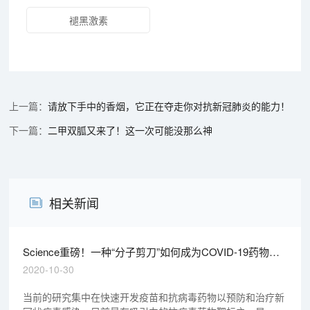
褪黑激素
请放下手中的香烟，它正在夺走你对抗新冠肺炎的能力！
二甲双胍又来了！这一次可能没那么神
相关新闻
Science重磅！一种“分子剪刀”如何成为COVID-19药物的
重要靶标？
2020-10-30
当前的研究集中在快速开发疫苗和抗病毒药物以预防和治疗新