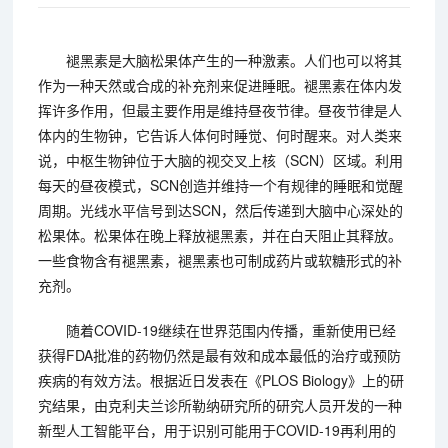
褪黑素是大脑松果体产生的一种激素。人们也可以将其
作为一种天然或合成的补充剂来促进睡眠。褪黑素在体内发
挥许多作用，但最主要作用是维持昼夜节律。昼夜节律是人
体内的生物钟，它告诉人体何时睡觉、何时醒来。对人类来
说，中枢生物钟位于大脑的视交叉上核（SCN）区域。利用
每天的昼夜模式，SCN创造并维持一个有规律的睡眠和觉醒
周期。光线水平信号到达SCN，然后传递到大脑中心深处的
松果体。松果体在晚上释放褪黑素，并在白天阻止其释放。
一些食物含有褪黑素，褪黑素也可制成药片或软糖形式的补
充剂。
随着COVID-19继续在世界范围内传播，重新使用已经
获得FDA批准的药物仍然是最有效和成本最低的治疗或预防
疾病的有效方法。根据近日发表在《PLOS Biology》上的研
究结果，由克利夫兰诊所勒纳研究所的研究人员开发的一种
新型人工智能平台，用于识别可能用于COVID-19再利用的