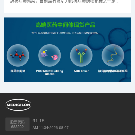
冠状病毒感染，目前最有吸引力的抗病毒药物靶标之一是
SARS-CoV编码的半胱氨酸蛋白酶-木瓜蛋白酶样蛋白酶
（PLpro）。有研究者揭示了控制PLpro底物特异性的分子规
律，并为开发具有潜在治疗价值或药物再利用的抑制剂提供了
框架。
91.15
股票代码
688202
AM 11:34•2026-08-07