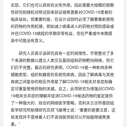
实现，它们也可以具有抗炎性作用，因此需要大规模的观察
性研究和随机对照试验来验证褪黑激素对COVID-19患者的
临床益处。但重要的是，在设计试验时必须了解要重新使用
的药物的作用机理，例如减少病毒进入的药物对预防感染或
许在COVID-19病程的早期非常有益，但在严重或中末期感
染中可能没有意义。
研究人员表示该研究具有一定的局限性，尽管整合了多
个来源的数据以建立人类交互基因组和药物靶向网络，但它
们仍不完整。最近的研究表明，COVID-19是一种影响多种
细胞类型、组织和器官的系统性疾病，因此了解病毒与其他
疾病之间复杂的相互作用是了解COVID-19相关并发症和确
定可重复使用药物的关键。总之，此项研究为增强对COVID-
19相关合并症的理解并促进COVID-19候选药物的鉴定提供
了一种强大的、综合的网络医学策略。克利夫兰诊所基因组
医学研究所助理研究员郑飞雄博士说：“重要的是要注意，这
些发现并不意味着人们不咨询医师就可以开始服用褪黑激
素。”