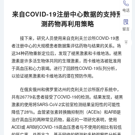
电话
来自COVID-19注册中心数据的支持预
测药物再利用策略
留言
接下来，研究人员使用来自克利夫兰诊所COVID-19患
者注册中心的大规模患者数据集评估药物与结果的关系。将
这34种药物重新定位后，发现了褪黑激素和卡维地洛。褪黑
激素是许多活生物体共同的生理激素，而卡维地洛被批准用
于高血压和心力衰竭。进行了回顾性COVID-19队列分析，
以验证褪黑激素和卡维地洛的潜在预防作用。
在俄亥俄州和佛罗里达州的克利夫兰诊所医疗系统中，
共有26779名患者接受了COVID-19的检测。结果发现，褪黑
激素的使用将SARS-CoV-2实验室检测结果呈阳性的可能性
降低了28％。血管紧张素转换酶抑制剂（ACEIs）和ARB是
治疗高血压的两种常见药物，最近的一项研究表明，使用
ACEI或 ARB的COVID-19高血压患者与不使用的相比有较低
的死亡率。总而言之，基于网络的预测和多种观察性分析表