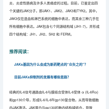
炎、炎症性肠病及许多人类癌症的过程。目前，已鉴定出四
个关键的JAK分子，即JAK1、JAK2、JAK3和TYK2。其中，
JAK3仅在造血和淋巴系统的细胞中表达，而其余三种几乎在
所有细胞中表达。JAK包含七个同源结构域 (JH1-7)，并形成
四个结构域：JH1、JH2、SH2 和 FERM。
推荐阅读：
JAKs基因为什么会成为新药靶点的“众矢之的”？
目前JAKs抑制剂的发展有哪些思路？
经典的IL-6信号通路由IL-6与膜结合受体IL-6受体 α (IL-6Rα)
和gp130介导，形成IL-6/IL-6R/gp130复合物，从而导致细胞
内JAK激活。JAK蛋白与gp130的胞内结构域结合，导致