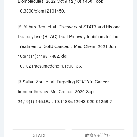
Biomolecules. 2022 Oct 9;12(10):1450. doi:
10.3390/biom12101450.
[2] Yuhao Ren, et al. Discovery of STAT3 and Histone
Deacetylase (HDAC) Dual-Pathway Inhibitors for the
Treatment of Solid Cancer. J Med Chem. 2021 Jun
10;64(11):7468-7482. doi:
10.1021/acs.jmedchem.1c00136.
[3]Sailan Zou, et al. Targeting STAT3 in Cancer
Immunotherapy. Mol Cancer. 2020 Sep
24;19(1):145.DOI: 10.1186/s12943-020-01258-7
STAT3
肿瘤免疫治疗