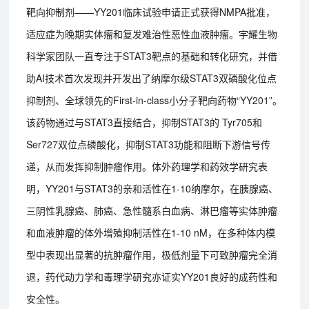
靶向抑制剂——YY201临床试验申请正式获得NMPA批准，
适应症为晚期实体瘤和复发难治性恶性血液肿瘤。宇耀生物
科学家团队一直专注于STAT3靶点的基础和转化研究，并借
助AI技术首次发现并开发出了纳摩尔级STAT3双磷酸化位点
抑制剂、全球领先的First-in-class小分子靶向药物“YY201”。
该药物通过与STAT3直接结合，抑制STAT3的 Tyr705和
Ser727双位点磷酸化，抑制STAT3功能和阻断下游信号传
递，从而发挥抑制肿瘤作用。体外药理学和药效学研究表
明，YY201与STAT3的亲和活性在1-10纳摩尔，在胰腺癌、
三阴性乳腺癌、肺癌、急性髓系白血病、淋巴瘤等实体肿瘤
和血液肿瘤的体外增殖抑制活性在1-10 nM，在多种体内模
型中表现出显著的抗肿瘤作用，极低剂量下可致肿瘤完全消
退，药代动力学和毒理学研究亦证实YY201良好的成药性和
安全性。