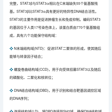
完整，STAT3β与STAT3α相比在C末端缺失55个氨基酸残
基。STAT3β比STAT3α具有更好的特异性DNA结合活性。
STAT3的主要作用是促进肿瘤生长和免疫抑制。编码STAT3
的基因位于人类17号染色体上，该蛋白质由770个氨基酸组
成，具有六个功能保守结构域：
❖
N末端结构域(NTD)：促进STAT二聚体的形成，使其随后
能够与转录因子结合；
❖
螺旋卷曲结构域(CCD)，用于向受体招募STAT3以及随后
的磷酸化、二聚化和核转位；
❖
DNA结合结构域(DBD)，用于识别和结合靶基因调控区域
的DNA序列；
❖
连接结构域(LD)，将DBD连接到SH2域，确保DNA结构域