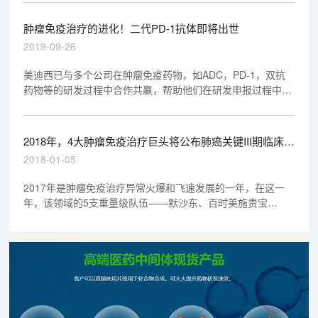
面更有效。研究人员将此效应与胰岛素样生长因子（IGF-1）
的水平联系起来，并发现抑制IGF-1还可有效减少肿瘤的生
肿瘤免疫治疗的进化！二代PD-1抗体即将出世
长。
2019-09-26
美迪西已与多个公司在肿瘤免疫药物，如ADC，PD-1，双抗
药物等的研发过程中合作共赢，帮助他们在研发申报过程中更
顺利的拿到临床批件，推动研发进程。
2018年，4大肿瘤免疫治疗巨头将公布肺癌关键III期临床研
究
2018-01-05
2017年是肿瘤免疫治疗异常火爆和飞速发展的一年，在这一
年，该领域的5支重量级队伍——默沙东、百时美施贵宝
（BMS）、罗氏、阿斯利康、辉瑞/默克终于聚齐，各方研发
的PD-1/PD-L1在包括美国和欧盟在内的全球主要市场均收获
了数量不等的监管批文，治疗适应症涵盖多种实体肿瘤。