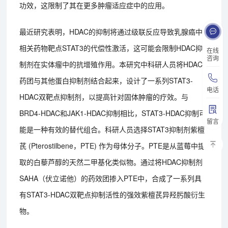
功效，这限制了其在更多肿瘤适应症中的应用。
最近研究表明，HDAC的抑制将通过级联反应导致乳腺癌中
相关药物靶点STAT3的代偿性激活，这可能会限制HDAC抑
在线
咨询
制剂在实体瘤中的抗增殖作用。本研究中科研人员将HDACi
药团与其他蛋白抑制剂结合起来，设计了一系列STAT3-
电话
HDAC双靶点抑制剂，以提高针对固体肿瘤的疗效。与
BRD4-HDAC和JAK1-HDAC抑制相比，STAT3-HDAC抑制可
留言
能是一种有效的替代组合。科研人员选择STAT3抑制剂紫檀
芪 (Pterostilbene，PTE) 作为母体分子。PTE是从蓝莓中提
取的白藜芦醇的天然二甲基化类似物。通过将HDAC抑制剂
SAHA（伏立诺他）的药效团掺入PTE中，合成了一系列具
有STAT3-HDAC双靶点抑制活性的强效紫檀芪异羟肟酸衍生
物。