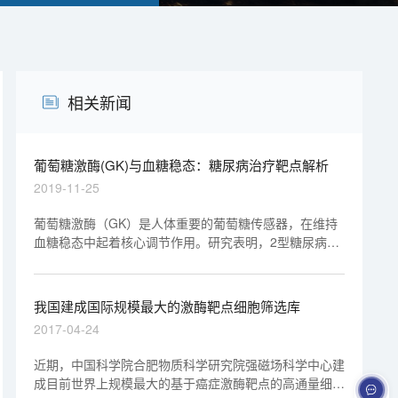
相关新闻
葡萄糖激酶(GK)与血糖稳态：糖尿病治疗靶点解析
2019-11-25
葡萄糖激酶（GK）是人体重要的葡萄糖传感器，在维持
血糖稳态中起着核心调节作用。研究表明，2型糖尿病患
者的GK表达和功能显著降低，而葡萄糖激酶激动剂
（GKA）有望成为治疗2型糖尿病的一线标准疗法。本文
将深入解析GK在血糖稳态调控中的作用机制。
我国建成国际规模最大的激酶靶点细胞筛选库
2017-04-24
近期，中国科学院合肥物质科学研究院强磁场科学中心建
成目前世界上规模最大的基于癌症激酶靶点的高通量细胞