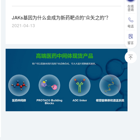
筛选库。
在线
咨询
JAKs基因为什么会成为新药靶点的“众矢之的”？
2021-04-13
电话
留言