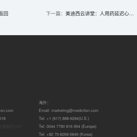
返回
美迪西云讲堂：人用药延迟心室复极化（QT间期延长）潜在作用的非临床评价指导原则
海外：
lon.com
Email:
marketing@medicilon.com
018
Tel: +1 (617) 888-9294(U.S.)
宜请拨打川沙
Tel: 0044 7790 816 954 (Europe)
Tel: +82 70-8269-5849 (Korea)