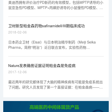
美迪西拥有评价治疗PD新药的有效模型，包括MPTP诱导的小
鼠亚急性PD模型、MPTP+丙磺舒诱导的小鼠慢性PD模型、氧
化震颤素诱导的拟胆碱症状的模型等，可采用转棒法、爬杆
法、抓力测试等方法评价受试物对PD症状的改善作用。
卫材新型帕金森药物safinamideII/III期临床成功
2018-02-06
日本药企卫材（Eisai）与日本明治精华制药（Meiji Seika
Pharma，简称“明治”）近日联合宣布，实验性药物
ME2125（safinamide，沙芬酰胺）治疗日本帕金森病患者在
一项II/III期临床研究中达到主要终点。
Nature发表确凿证据证明帕金森是免疫病
2017-12-06
最近两年的研究都体现了大脑的精神疾病有可能是免疫系统出
了问题。研究人员发现了第一个直接证据：在帕金森病——神
经退行性运动障碍中，免疫系统攻击自身身体组织。