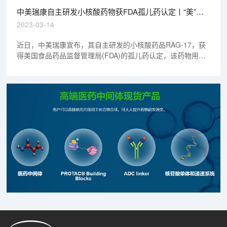
中美瑞康自主研发小核酸药物获FDA孤儿药认定丨“美”天
新药事
2023-03-14
近日，中美瑞康宣布，其自主研发的小核酸药品RAG-17，获
得美国食品药品监督管理局(FDA)的孤儿药认定，该药物用于
治疗肌萎缩侧索硬化。