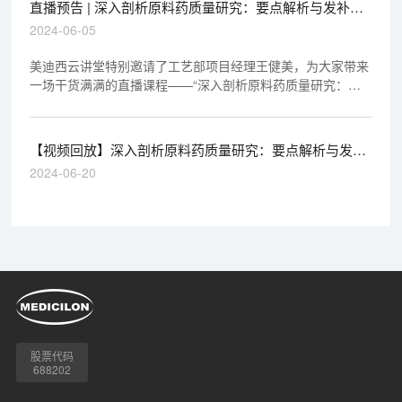
直播预告 | 深入剖析原料药质量研究：要点解析与发补案
例的启示
2024-06-05
美迪西云讲堂特别邀请了工艺部项目经理王健美，为大家带来
一场干货满满的直播课程——“深入剖析原料药质量研究：要
点解析与发补案例的启示”。
【视频回放】深入剖析原料药质量研究：要点解析与发补
案例的启示
2024-06-20
股票代码
688202