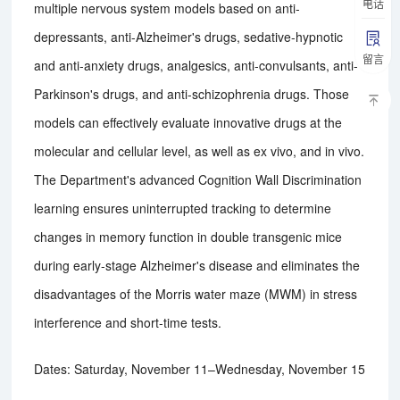
电话
multiple nervous system models based on anti-
depressants, anti-Alzheimer's drugs, sedative-hypnotic
留言
and anti-anxiety drugs, analgesics, anti-convulsants, anti-
Parkinson's drugs, and anti-schizophrenia drugs. Those
models can effectively evaluate innovative drugs at the
molecular and cellular level, as well as ex vivo, and in vivo.
The Department's advanced Cognition Wall Discrimination
learning ensures uninterrupted tracking to determine
changes in memory function in double transgenic mice
during early-stage Alzheimer's disease and eliminates the
disadvantages of the Morris water maze (MWM) in stress
interference and short-time tests.
Dates: Saturday, November 11–Wednesday, November 15