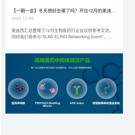
【一期一会】冬天想好去哪了吗？开往12月的美迪西
会议列车，快来Join吧！
2023-12-05
美迪西汇总整理了12月生物医药行业会议供参考交流，
同时我们将参与“SLAS-ELRIG Networking Event”、
“Genesis 2023”、"Mediclon Boston Opening"、“ASH
2023”和“2023深圳湾实验室转化医学高峰论坛”等海内外
5场会议。