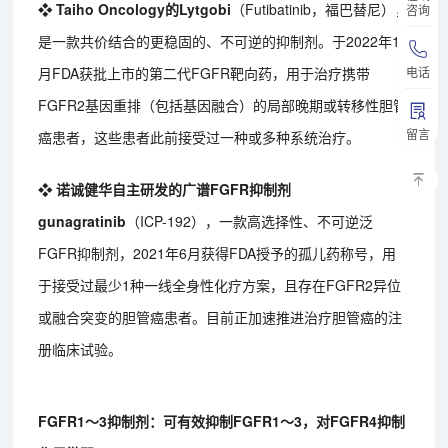
❖ Taiho Oncology的Lytgobi
（Futibatinib，福巴替尼），
咨询
是一款共价结合的更稳固的、不可逆的抑制剂。于2022年10
电话
月FDA获批上市的第二代FGFR靶向药，用于治疗携带
FGFR2基因重排（包括基因融合）的局部晚期或转移性胆管
留言
癌患者，这些患者此前接受过一种或多种系统治疗。
❖ 诺诚健华自主研发的广谱FGFR抑制剂
gunagratinib
（ICP-192），一款高选择性、不可逆泛
FGFR抑制剂，2021年6月获得FDA授予的孤儿药称号，用
于接受过最少1种一线全身性化疗方案，且存在FGFR2异位
或融合突变的胆管癌患者。目前正加速推进治疗胆管癌的注
册临床试验。
FGFR1～3抑制剂：可有效抑制FGFR1～3，对FGFR4抑制