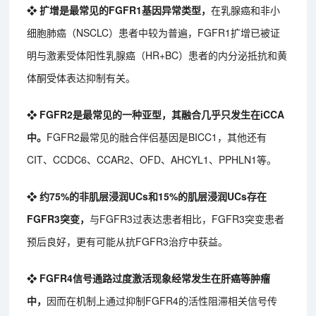
❖ 扩增是最常见的FGFR1基因异常类型，
在乳腺癌和非小
细胞肺癌（NSCLC）患者中较为普遍，FGFR1扩增已被证
明与激素受体阳性乳腺癌（HR+BC）患者的内分泌抵抗和黄
体酮受体表达抑制有关。
❖ FGFR2是最常见的一种亚型，其融合几乎只发生在iCCA
中。
FGFR2最常见的融合伴侣基因是BICC1，其他还有
CIT、CCDC6、CCAR2、OFD、AHCYL1、PPHLN1等。
❖ 约75%的非肌层浸润UCs和15%的肌层浸润UCs存在
FGFR3突变，
与FGFR3过表达患者相比，FGFR3突变患者
预后良好，更有可能从抗FGFR3治疗中获益。
❖ FGFR4信号通路过度激活现象经常发生在肝癌等肿瘤
中，
因而在机制上通过抑制FGFR4的活性阻滞相关信号传