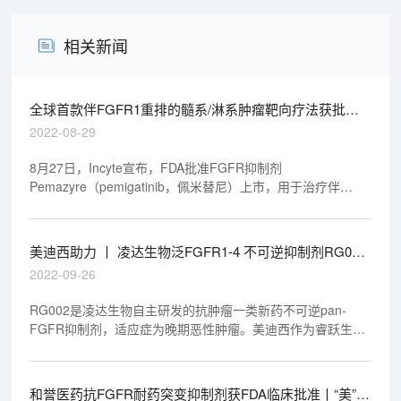
相关新闻
全球首款伴FGFR1重排的髓系/淋系肿瘤靶向疗法获批丨
“美”天新药事
2022-08-29
8月27日，Incyte宣布，FDA批准FGFR抑制剂
Pemazyre（pemigatinib，佩米替尼）上市，用于治疗伴
FGFR1重排的复发性或难治性髓系/淋系肿瘤（MLNs）成人患
者。这是全球首款获批用于该适应症的靶向疗法。
美迪西助力 丨 凌达生物泛FGFR1-4 不可逆抑制剂RG002
片获批临床
2022-09-26
RG002是凌达生物自主研发的抗肿瘤一类新药不可逆pan-
FGFR抑制剂，适应症为晚期恶性肿瘤。美迪西作为睿跃生物
的合作CRO，在RG002研发中，提供了从FTE合作形式的药
物发现到临床申报，包括药物发现、药学研究、临床前研究
（药学、安评）等在内的临床前研究服务，加速了RG002研究
和誉医药抗FGFR耐药突变抑制剂获FDA临床批准丨“美”天