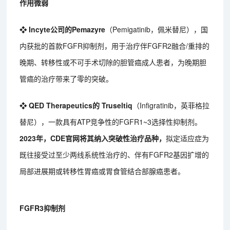
作用微弱
❖ Incyte公司的Pemazyre
（Pemigatinib，佩米替尼），国
内获批的首款FGFR抑制剂，用于治疗伴FGFR2融合/重排的
晚期、转移性或不可手术切除的胆管癌成人患者，为晚期胆
管癌的治疗带来了零的突破。
❖ QED Therapeutics的 Truseltiq
（Infigratinib，英菲格拉
替尼），一款具有ATP竞争性的FGFR1~3选择性抑制剂。
2023年，CDE官网将其纳入突破性治疗品种，
拟定适应症为
既往接受过至少两线系统性治疗的、伴有FGFR2基因扩增的
局部进展期或转移性胃癌或胃食管结合部腺癌患者。
FGFR3抑制剂