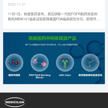
进程。
新药事
2022-11-01
11月1日，和誉医药宣布，其在研新一代抗FGFR耐药突变抑
制剂ABSK121临床试验获得美国FDA临床研究许可，即将开展
针对晚期实体瘤的国际首次人体1期临床试验。