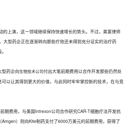
行动的上演，这一领域继续保持快速增长的势头。不过，美富律师
象显示，大型药企正在逐渐转向那些疗效还未得到充分证实的治疗药
段。
大型药企向
付出大笔前期费用以合作开发那些仍然处
生物技术公司
法可以让其得到更大的价值，与此同时牢牢掌控新的技术，在与竞
的前期费用，与美国Intrexon公司合作研究CAR-T细胞疗法开发抗
mgen）则向Kite制药支付了6000万美元的前期费用，获得了
。