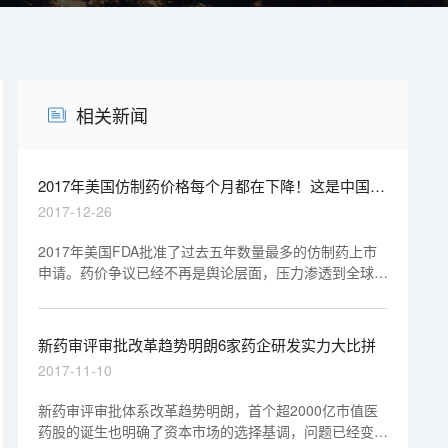
相关新闻
2017年美国仿制药价格每个月都在下降！这是中国药
企的机会还是灾难？
2017-12-26
2017年美国FDA批准了过去五年数量最多的仿制药上市
申请。药价争议已经不再是舆论层面，压力渗透到全球仿
制药巨头的业绩之上,裁员万人、关闭工厂、押注生物仿
制药。对于跃跃欲试的中国药企来说，这是增大了机会？
还是也要挨刀？
新药审评审批改革趋势明朗6家药企研发实力大比拼
2017-11-10
新药审评审批体系改革趋势明朗，首个超2000亿市值医
药股的诞生也明确了资本市场的选择基调，问题已经变成