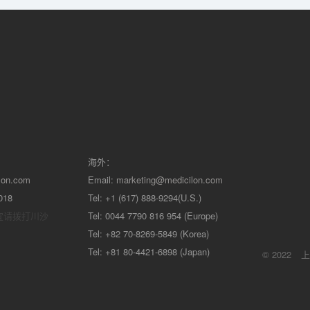
海外：
lon.com
Email:
marketing@medicilon.com
018
Tel: +1 (617) 888-9294(U.S.)
宜请拨打川沙
Tel: 0044 7790 816 954 (Europe)
Tel: +82 70-8269-5849 (Korea)
Tel: +81 80-4421-6898 (Japan)
© 2022
上