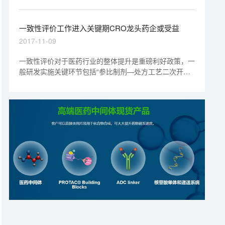
了“如何创新”，而不是“要不要创新”。那么，券商眼里的
科技蓝筹是什么样的?这6家企业又是如何布局研发的?
一致性评价工作进入关键期CRO龙头药企或受益
2017-11-09
一致性评价对于医药行业的整体提升是重磅利好政策，一
般研发实施关键环节包括“参比制剂—处方工艺二次开发
(药学研究)—BE备案—BE试验—现场考核—药检所复核
—一致性评价申报—CFDA审批”。