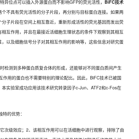
许多特异位点可以插入外源蛋白而不影响GFP的荧光活性，
BiFC技术
两个不具有荧光活性的分子片段，再分别与目标蛋白连接。如果两
个分子片段在空间上相互靠近，重新形成活性的荧光基因而发出荧
有相互作用，并且在最接近活细胞生理状态的条件下观察到其相互
性，以及细胞信号分子对其相互作用的影响等，这些信息对研究蛋
，不仅能同时检测到多种蛋白质复合体的形成，还能够对不同蛋白质间产生
互作用的蛋白也不需要特别的理论配比。因此，BiFC技术已被国
验室成功应用该技术研究转录因子c-Jun、ATF2和c-Fos在
独特的优势：
其它次级效应；2、该相互作用可以在活细胞中进行观察，排除了由