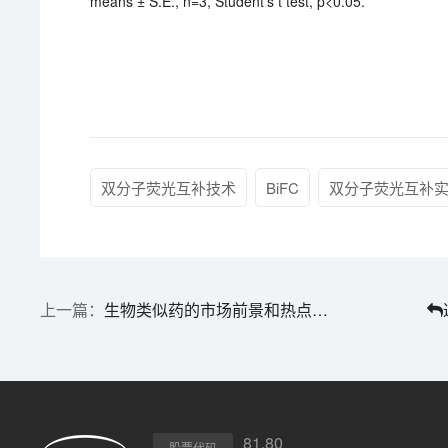
means ± S.E., n=3, Student’s t test, p<0.05.
双分子荧光互补技术
BiFC
双分子荧光互补
生物类似药的市场前景和热点问题
81.80
股票代码