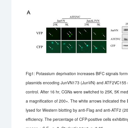
Fig1: Potassium deprivation increases BiFC signals f
plasmids encoding JunVN173 (JunVN) and ATF2VC155 (
control. After 16 hr, CGNs were switched to 25K, 5K med
a magnification of 200×. The white arrows indicated the 
lysed for Western blotting by anti-Flag and anti-ATF2 (
efficiency. The percentage of CFP-positive cells exhibi