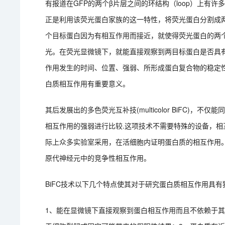
有报道在GFP的两个β片层之间的环结构（loop）上有
正是利用该荧光蛋白家族的这一特性，将荧光蛋白分割成
个目标蛋白因为有相互作用而接近，就使得荧光蛋白的两
光。在荧光显微镜下，就能直接观察到两目标蛋白是否具
作用发生的时间、位置、强弱、所形成蛋白复合物的稳定
白质相互作用有重要意义。
其后发展出的多色荧光互补技(multicolor BiFC)
相互作用的强弱进行比较.这项技术不需要特殊的设备，相
际上众多实验室采用，在活细胞内证明蛋白质的相互作用。本实
原代神经元中的竞争性相互作用。
BiFC技术以下几个特点使其对于研究蛋白质相互作用具有
1、能在显微镜下直接观察到蛋白相互作用而且不依赖于