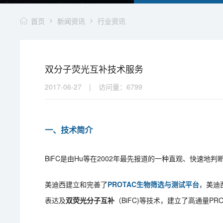
首页
新闻资讯
行业资讯
双分子荧光互补技术服务
2017-06-27
|
访问量：
6799
一、技术简介
BiFC是由Hu等在2002年最先报道的一种直观、快速
美迪西建立和完善了
PROTAC生物筛选与测试平台
，美迪
表达及
双荧光分子互补
（BiFC)等技术，建立了高通量PR