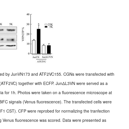
ormed by JunVN173 and ATF2VC155. CGNs were transfected with
ATF2VC) together with ECFP. JunΔL3VN were served as a
ia for 1h. Photos were taken on a fluorescence microscope at
BiFC signals (Venus fluorescence). The transfected cells were
20F1 CST). CFP were reprobed for normalizing the tranfection
ting Venus fluorescence was scored. Data were presented as