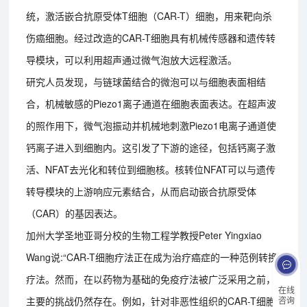
统，激活嵌合抗原受体T细胞（CAR-T）细胞，用来靶向杀
伤癌细胞。经过改造的CAR-T细胞具有机械传感器和遗传转
导模块，可以利用超声通过微气泡放大远程激活。
研究人员发现，与链球菌结合的微泡可以与细胞表面相结
合，机械敏感的Piezo1离子通道在细胞表面表达。在超声波
的照作用下，微气泡振动并机械地刺激Piezo1电离子通道使
钙离子进入到细胞内。这引发了下游的途径，包括钙离子激
活、NFAT去光化和转位到细胞核。核转位NFAT可以与遗传
转导模块的上游响应元素结合，从而启动嵌合抗原受体
（CAR）的基因表达。
加州大学圣地亚哥分校的生物工程学教授Peter Yingxiao
Wang说:“CAR-T细胞疗法正在成为治疗癌症的一种范例转换
疗法。然而，在以药物为基础的免疫疗法被广泛采用之前，
在线
主要的挑战仍然存在。例如，针对非恶性组织的CAR-T细胞
咨询