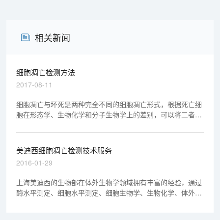
相关新闻
细胞凋亡检测方法
2017-08-11
细胞凋亡与坏死是两种完全不同的细胞凋亡形式，根据死亡细
胞在形态学、生物化学和分子生物学上的差别，可以将二者区
别开来。细胞凋亡的检测方法有很多，下面介绍几种常用的测
定方法。
美迪西细胞凋亡检测技术服务
2016-01-29
上海美迪西的生物部在体外生物学领域拥有丰富的经验，通过
酶水平测定、细胞水平测定、细胞生物学、生物化学、体外同
位素测定、稳定细胞株建立、基因敲除、RNAi和MicroRNA技
术等，提供一套完整的生物学服务。