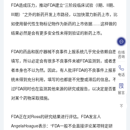
FDA造成压力，推动FDA建立“三阶段临床试验（I期、II期、
III期）”之外的新药开发上市路径，以加快潜力新药上市，比
如使用替代性生物标记物作为新药的上市依据……这样做的
结果必然是会有更多安全性未得到验证的新药上市。
FDA的药品和医疗器械不良事件上报系统几乎完全依赖自愿
在线
咨询
填写，所以必定会有很多不良事件未被FDA监测到，或者患
者本身也不以为然。因此，有人批评FDA的不良事件上报系
电话
统未得到充分利用，填写的也都是不完整或滞后的信息。不
过FDA同时也在监测其他来源的研究或报告，以决定是否要
留言
对某个药物采取措施。
FDA正在对Ross的研究结果进行评估。FDA发言人
AngelaHoague表示：“FDA一般不会直接评论某项特定研