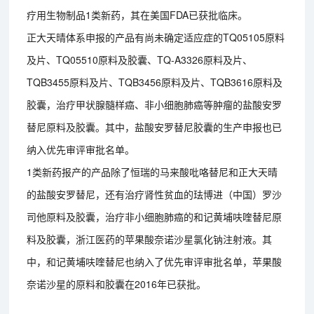
疗用生物制品1类新药，其在美国FDA已获批临床。
正大天晴体系申报的产品有尚未确定适应症的TQ05105原料
及片、TQ05510原料及胶囊、TQ-A3326原料及片、
TQB3455原料及片、TQB3456原料及片、TQB3616原料及
胶囊，治疗甲状腺髓样癌、非小细胞肺癌等肿瘤的盐酸安罗
替尼原料及胶囊。其中，盐酸安罗替尼胶囊的生产申报也已
纳入优先审评审批名单。
1类新药报产的产品除了恒瑞的马来酸吡咯替尼和正大天晴
的盐酸安罗替尼，还有治疗肾性贫血的珐博进（中国）罗沙
司他原料及胶囊，治疗非小细胞肺癌的和记黄埔呋喹替尼原
料及胶囊，浙江医药的苹果酸奈诺沙星氯化钠注射液。其
中，和记黄埔呋喹替尼也纳入了优先审评审批名单，苹果酸
奈诺沙星的原料和胶囊在2016年已获批。