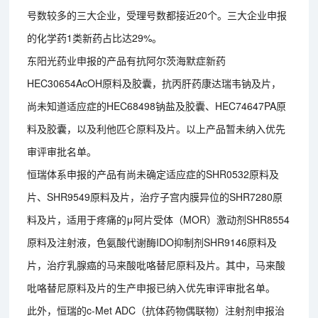
号数较多的三大企业，受理号数都接近20个。三大企业申报
的化学药1类新药占比达29%。
东阳光药业申报的产品有抗阿尔茨海默症新药
HEC30654AcOH原料及胶囊，抗丙肝药康达瑞韦钠及片，
尚未知道适应症的HEC68498钠盐及胶囊、HEC74647PA原
料及胶囊，以及利他匹仑原料及片。以上产品暂未纳入优先
审评审批名单。
恒瑞体系申报的产品有尚未确定适应症的SHR0532原料及
片、SHR9549原料及片，治疗子宫内膜异位的SHR7280原
料及片，适用于疼痛的μ阿片受体（MOR）激动剂SHR8554
原料及注射液，色氨酸代谢酶IDO抑制剂SHR9146原料及
片，治疗乳腺癌的马来酸吡咯替尼原料及片。其中，马来酸
吡咯替尼原料及片的生产申报已纳入优先审评审批名单。
此外，恒瑞的c-Met ADC（抗体药物偶联物）注射剂申报治