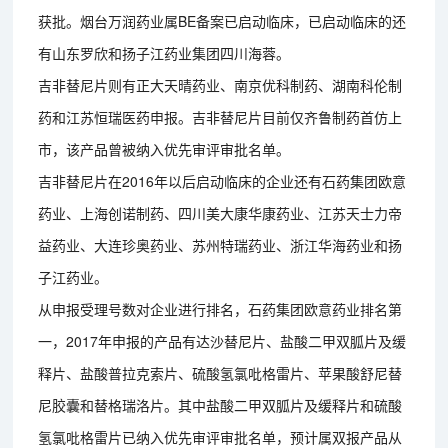
获批。烟台万润药业属BE备案已启动临床，已启动临床的还
有山东罗欣和扬子江药业集团四川海蓉。
吉非替尼片则有正大天晴药业、南京优科制药、湖南科伦制
药和江苏恒瑞医药申报。吉非替尼片目前仅齐鲁制药首仿上
市，该产品曾被纳入优先审评审批名单。
吉非替尼片在2016年以后启动临床的企业还有石药集团欧意
药业、上海创诺制药、四川美大康华康药业、江苏天士力帝
益药业、大连珍奥药业、苏州特瑞药业、浙江华海药业和扬
子江药业。
从申报受理号数对企业进行排名，石药集团欧意药业排名第
一，2017年申报的产品有达沙替尼片、盐酸二甲双胍片及缓
释片、盐酸普拉克索片、硫酸氢氯吡格雷片、苹果酸舒尼替
尼胶囊和替格瑞洛片。其中盐酸二甲双胍片及缓释片和硫酸
氢氯吡格雷片已纳入优先审评审批名单，预计属双报产品从