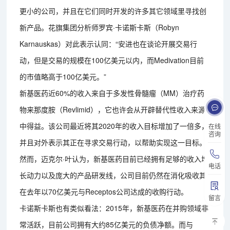
更小的公司，并且在它们同时开发的许多其它领域里寻找创
新产品。花旗集团分析师罗宾·卡诺斯卡斯（Robyn
Karnauskas）对此表示认同：“安进也在谈论开展交易行
动，但是交易的规模在100亿美元以内，而Medivation目前
的市值略高于100亿美元。”
新基医药近60%的收入来自于多发性骨髓瘤（MM）治疗药
物来那度胺（Revlimid），它也许会从开辟替代性收入来源
中得益。该公司最近将其2020年的收入目标增加了一倍多，
在线
咨询
并且对外表示其正在寻求交易行动，以帮助实现这一目标。
然而，迈克尔·叶认为，新基医药目前已经拥有足够的收入增
电话
长动力以及庞大的产品研发线，公司目前仍然在消化吸收其
在去年以70亿美元与Receptos公司达成的收购行动。
留言
卡诺斯卡斯也有类似看法：2015年，新基医药在并购领域非
常活跃，目前公司拥有大约85亿美元的负债净额。而与