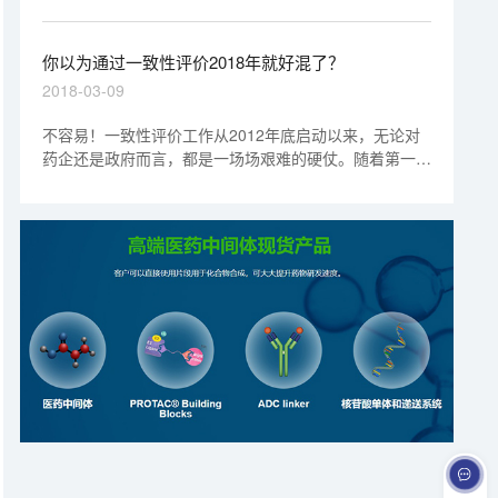
仿制药质量和疗效一致性评价取得阶段性进展——22个
口服固体制剂品规获得通过。与此同时，化药注射剂一致
性评价技术要求开始征求意见。
你以为通过一致性评价2018年就好混了？
2018-03-09
不容易！一致性评价工作从2012年底启动以来，无论对
药企还是政府而言，都是一场场艰难的硬仗。随着第一
批、第二批通过一致性评价品种的陆续登场，如何收割战
果也成了我们需要思考的问题。