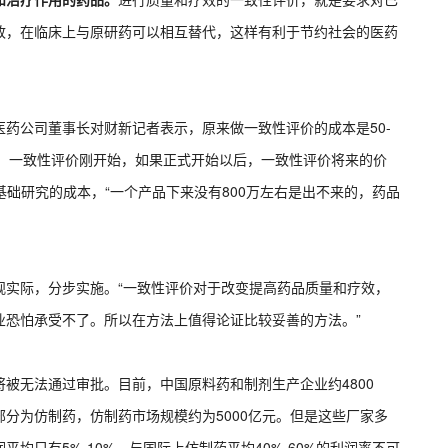
致，在临床上与原研药可以相互替代，这样有利于节约社会的医药
药公司董事长对财新记者表示，原来做一致性评价的成本是50-
情价，一致性评价刚开始，如果正式开始以后，一致性评价将来的价
基础研究的成本，“一个产品下来没有800万左右是出不来的，药品
观实际，分步实施。“一致性评价对于改变提高药品质量和疗效，
业恐怕承受不了。所以在方法上值得论证比较妥善的方法。”
被无法通过审批。目前，中国原料药和制剂生产企业约4800
部分为仿制药，仿制药市场规模约为5000亿元。但是这些厂家多
均只有5%-10%，与国际上仿制药平均40%-60%的利润率不可