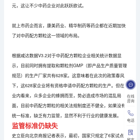
元，这让不少中药企业对此跃跃欲试。
就上市药企而言，康美药业、精华制药等药企都在近期加快
了对中药配方颗粒这一领域的布局。
根据咸达数据V3.2对于中药配方颗粒企业相关统计数据显
示，目前同时拥有提取和颗粒剂GMP（即产品生产质量管理
规范）的生产厂家共有628家。这意味着在此次的政策春风
下，这628家企业将有资格申请中药配方颗粒的生产。但在
业内看来，众多企业的蜂拥而至，势必造成市场的混乱局
在线
咨询
面，目前中药配方颗粒的相关法规制度还不健全，如果没有
统一标准，缺乏有力监管，显然不利于行业的健康发展。
电话
监管标准仍缺失
史立臣向北京商报记者表示，最初，国家只规定了6家试点
留言