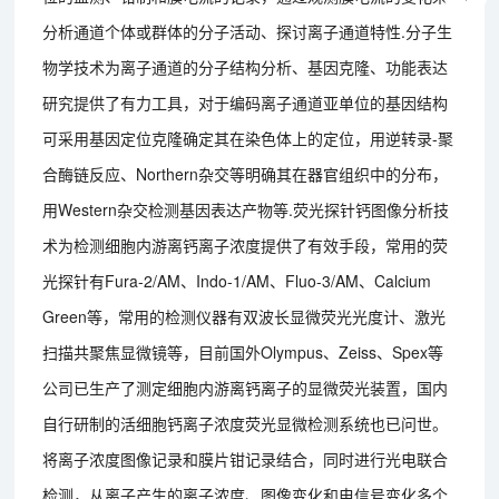
分析通道个体或群体的分子活动、探讨离子通道特性.分子生
物学技术为离子通道的分子结构分析、基因克隆、功能表达
研究提供了有力工具，对于编码离子通道亚单位的基因结构
可采用基因定位克隆确定其在染色体上的定位，用逆转录-聚
合酶链反应、Northern杂交等明确其在器官组织中的分布，
用Western杂交检测基因表达产物等.荧光探针钙图像分析技
术为检测细胞内游离钙离子浓度提供了有效手段，常用的荧
光探针有Fura-2/AM、Indo-1/AM、Fluo-3/AM、Calcium
Green等，常用的检测仪器有双波长显微荧光光度计、激光
扫描共聚焦显微镜等，目前国外Olympus、Zeiss、Spex等
公司已生产了测定细胞内游离钙离子的显微荧光装置，国内
自行研制的活细胞钙离子浓度荧光显微检测系统也已问世。
将离子浓度图像记录和膜片钳记录结合，同时进行光电联合
检测，从离子产生的离子浓度、图像变化和电信号变化多个