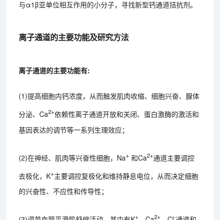
与α1β亚单位相互作用的小分子，寻找新型钙通道拮抗剂。
离子通道的主要功能及研究方法
离子通道的主要功能有:
(1)提高细胞内钙浓度，从而触发肌肉收缩、细胞兴奋、腺体
2+
分泌、Ca
依赖性离子通道开放和关闭、蛋白激酶的激活和
基因表达的调节等一系列生理效应；
+
2+
(2)在神经、肌肉等兴奋性细胞，Na
和Ca
通道主要调控
+
去极化，K
主要调控复极化和维持静息电位，从而决定细胞
的兴奋性、不应性和传导性；
+
2+
-
(3)调节血管平滑肌舒缩活动，其中有K
、Ca
、Cl
通道和