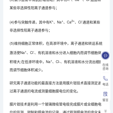
某些非选择性阳离子通道参与；
+
+
2+
-
(4)参与突触传递，其中有K
、Na
、Ca
、Cl
通道和某些
非选择性阳离子通道参与；
(5)维持细胞正常体积，在高渗环境中，离子通道和转运系统
+
-
激活使Na
、Cl
、有机溶液和水分进入细胞内而调节细胞体
+
积增大;在低渗环境中，Na
、Cl
-、有机溶液和水分流出细胞
在线
咨询
而调节细胞体积减少。
研究离子通道功能的最直接方法是用膜片钳技术直接测定通
电话
过离子通道的电流或测量细胞膜电位的变化。
留言
膜片钳技术是利用一个玻璃微吸管电极完成膜片或全细胞电
位的监测、钳制和膜电流的记录，通过观测膜电流的变化来