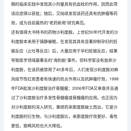
期的临床实践中发现其小剂量具有抗血栓的作用，因而此项
适应症得以获批；随后，又陆续发现该药还具有抗肿瘤等药
效，成为目前最热的“老药新用”研究典范。
还有值得大书特书的药物沙利度胺。上世纪50年代开发的沙
利度胺本来用于镇静催眠，在发现其具有显著抑制孕妇的妊
娠反应（止吐等反应）后，大量应用于孕妇妊娠反应，结果
导致医学领域最著名的“海豹胎”事件。但科学家没有放弃沙
利度胺，在该药被禁用了40多年后，人们发现沙利度胺对麻
风结节性红斑患者有快速的抗炎作用以及抗肿瘤疗效，1998
年FDA批准沙利度胺治疗骨髓瘤；2006年FDA又审查并且通
过了沙利度胺治疗多发性骨髓瘤或骨髓瘤的应用。也正因为
对沙利度胺的深入研究，重磅药来那度胺破土而出，它是沙
利度胺的衍生物，与沙利度胺比，来那度胺疗效更好、毒性
更低，致畸风险也大大降低。