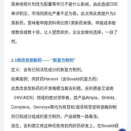
简单地将片剂改为胶囊等早已不是什么新闻，由此造成CDE
审评积压、市场同质化严重不足为奇。此次将此类提升为2
类新药，意味着申报资料将比照1类新药来做，申报成本陡
增数倍或数十倍，让人望而却步。企业会做何选择，一目了
然。
2.3类改良型新药—— “新复方制剂”
定义：含有已知活性成分的新复方制剂。
经典案例：丙肝药Harvoni（含Sovaldi的复方药）
此类改良型新药的开发楷模当属吉利德。吉利德是艾滋病
（HIV/AIDS）领域的绝对领导者，其产品Atripla、Stribild、
Complera、Genvoya等均为核苷和/或非核苷逆转录酶抑制
剂已知成分组成的复方制剂，产品销售一路看涨。
现在，吉利德又将这种优势用到丙肝药研发上，在Sovaldi获