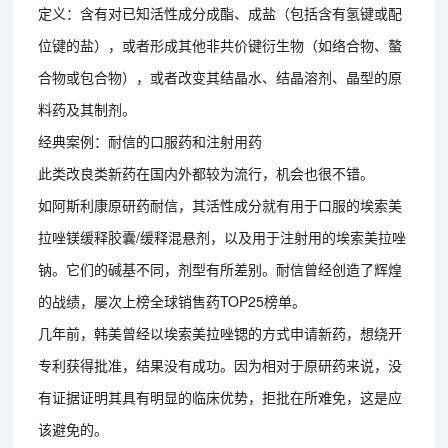
定义：含有对已知活性成分成酯、成盐（包括含有氢键或配
位键的盐），或者形成其他非共价键衍生物（如络合物、螯
合物或包合物），或者改变其结晶水、结晶溶剂、晶型的原
料药及其制剂。
经典案例：耐信的口服药和注射用药
此类改良类新药在国内外都较为流行，机会也很不错。
如阿斯利康原研药耐信，其活性成分就有用于口服的埃索美
拉唑镁缓释胶囊/缓释混悬剂，以及用于注射用的埃索美拉唑
钠。它们的碱基不同，剂型有所差别。耐信曾经创造了辉煌
的战绩，屡次上榜全球销售药TOP25榜单。
几年前，韩美曾经以埃索美拉唑锶的方式申请新药，想绕开
专利获得批准，结果没有成功。因为相对于原研药来说，没
有证据证明其具有明显的临床优势，拒批在所难免，这是应
该避免的。