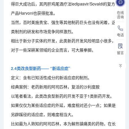
得巨大成功后，其丙肝鸡尾酒疗法ledipasvir/Sovaldi的复方
产品Harvoni也获得批准。
在线
咨询
当然，百时美施贵宝、强生等其他制药巨头也没有闲着，这
类制剂的研发和市场竞争同样激烈。
电话
相比于新分子实体的开发，此类新药开发风险明显小很多，
对于一些深耕某领域的企业而言，可大展拳脚。
留言
2.4类改良型新药—— “新适应症”
定义：含有已知活性成分的新适应症的制剂。
经典案例：老药新用的阿司匹林，复活的沙利度胺
以笔者看法，此类改良型新药的开发不亚于1类新药开发。
如果仅仅为某些适应症的外延，难度相对还小一点；如果是
另辟蹊径的适应症，则难度相当大。
比如最为人熟知的阿司匹林，本为解热镇痛类的药物，在长