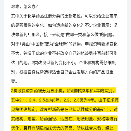
艰难，怎么办？
其中关于化学药品注册分类的重新定位，可以说给企业带来
的是颠覆性的变化。如何适应新的变化？不少企业表示：坚
决做新药！那么，接下来就是“做哪一类和怎么做”的问题。
对于1类由“中国新”变为“全球新”的药物，申报资料要求变化
不大，钟情于此的企业不必改变自己的轨迹勇往直前即可到
达目的地。2类改良型新药变化不小，企业和机构需仔细甄
别，根据自身优势选择适合自己企业发展方向的产品很重
要。
2类改良型新药被分为五小类，监测期有3年和4年的差别，
其中2.1、2.4、2.5类为3年，2.2、2.3类为4年。由于征求意
见稿明确规定，改良型新药是在已知活性成分的基础上，对
其结构、剂型、给药途径、适应症、用法用量、规格等进行
优化，且具有明显临床优势的药品，所以综合来看，经此一