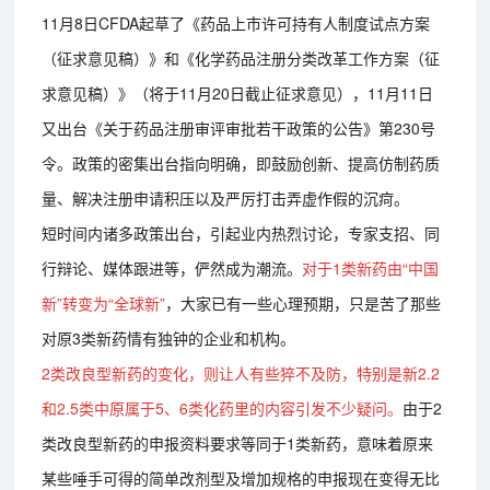
11月8日CFDA起草了《药品上市许可持有人制度试点方案
（征求意见稿）》和《化学药品注册分类改革工作方案（征
求意见稿）》（将于11月20日截止征求意见），11月11日
又出台《关于药品注册审评审批若干政策的公告》第230号
令。政策的密集出台指向明确，即鼓励创新、提高仿制药质
量、解决注册申请积压以及严厉打击弄虚作假的沉疴。
短时间内诸多政策出台，引起业内热烈讨论，专家支招、同
行辩论、媒体跟进等，俨然成为潮流。
对于1类新药由“中国
新”转变为“全球新”
，大家已有一些心理预期，只是苦了那些
对原3类新药情有独钟的企业和机构。
2类改良型新药的变化，则让人有些猝不及防，特别是新2.2
和2.5类中原属于5、6类化药里的内容引发不少疑问。
由于2
类改良型新药的申报资料要求等同于1类新药，意味着原来
某些唾手可得的简单改剂型及增加规格的申报现在变得无比