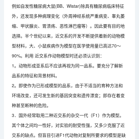
例如自发性糖尿病大鼠(BB、Wistar)除具有糖尿病临床特征
外，还发现多种病理变化（外周神经系统严重病变、睾丸萎
缩、甲状腺炎、胃溃疡、恶性淋巴瘤等）。因此要有目的地
选择。半个世纪以来，近交系的开发不断提供着新的动物模
型材料，大、小鼠疾病作为模型在医学使用量已高达70～
90%。利用 近交系作动物模型时还必须认识到：
1。动物形成亚系后不应该再视为同一品系。要充分了解新
品系的特征和背景材料。
2。即使作为已形成模型的品系，由于不适当的育种方法和
环境改变，还可发生新的基因突变和遗传漂变；即存在着变
种甚至断种的危险。
3．国外经常取用二种近交系的杂交一代（F1）作为模型。
其个体之间均一性好，对实验的耐受性强，又多少克服了近
交系的缺点。但盲目引进F1代动物对复制所要求的模型是缺