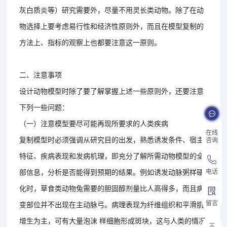
灰白质炎等）研究需要外，尽量不用灵长类动物。除了在动
物选择上要考虑易行性和经济性原则外，而且在模型复制的
方法上、指标的观察上也都要注意这一原则。
二、注意事项
设计动物模型时除了要了解掌握上述一些原则外，还要注意
下列一些问题：
（一）注意模型要尽可能再现所要求的人类疾病
在线
复制模型时必须强调从研究目的出发，熟悉诱发条件、宿主
咨询
特征、疾病表现和发病机理，即充分了解所需动物模型的全
部信息，分析是否能得到预期的结果。例如诱发动脉粥样硬
电话
化时，草食类动物兔需要的胆固醇剂量比人高得多，而且病
留言
变部位并不出现在主动脉弓。病理表现为纤维组织和平滑肌
增生为主，可有大量泡沫 样细胞形成斑块，这与人类的情况