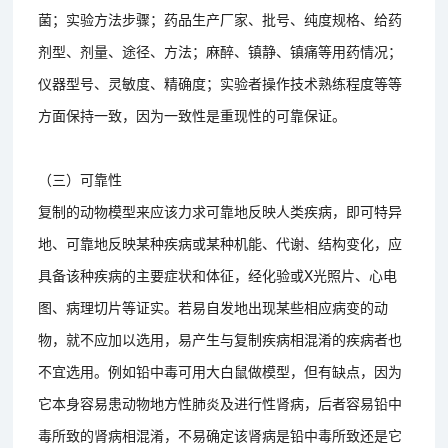
菌；实验方法步骤；药品生产厂家、批号、纯度规格、给药
剂型、剂量、途径、方法；麻醉、镇静、镇痛等用药情况；
仪器型号、灵敏度、精确度；实验者操作技术熟练程度等等
方面保持一致，因为一致性是重现性的可靠保证。
（三）可靠性
复制的动物模型来应该力求可靠地反映人类疾病，即可特异
地、可靠地反映某种疾病或某种机能、代谢、结构变化，应
具备该种疾病的主要症状和体征，经化验或X光照片、心电
图、病理切片等证实。若易自发地出现某些相应病变的动
物，就不应加以选用，易产生与复制疾病相混淆的疾病者也
不宜选用。例如铅中毒可用大白鼠做模型，但有缺点，因为
它本身容易患动物地方性肺炎及进行性肾病，后者容易铅中
毒所致的肾病相混淆，不易确定该肾病是铅中毒所致还是它