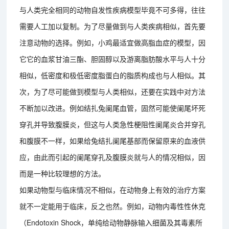
与人类完全相同的动物自发性疾病模型毕竟不可多得，往往
需要人工加以复制。为了尽量做到与人类疾病相似，首先要
注意动物的选择。例如，小鸡最适宜做高脂血症的模型，因
它它的血浆甘油三酯、胆固醇以及游离脂肪酸水平与人十分
相似，低密度和极低密度脂蛋白的脂质构成也与人相似。其
次，为了尽可能做到模型与人类相似，还要在实践中对方法
不断加以改进。例如结扎兔阑尾血管，固然可能使阑尾坏死
穿孔并导致腹膜炎，但这与人类急性梗阻性阑尾炎合并穿孔
和腹膜不一样，如果给兔结扎阑尾基部而保留原来的血液供
应，由此而引起的阑尾穿孔及腹膜炎就与人的情况相似，因
而是一种比较理想的方法。
如果动物型与临床情况不相似，在动物身上有效的治疗方案
就不一定能用于临床，反之也然。例如，动物内毒性性休克
（Endotoxin Shock，单纯给动物静脉输入细菌及其毒素所