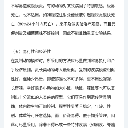
不容易造成腹膜炎。有的动物对某致病因子特别敏感，极易
死亡，也不适用。如狗腹腔注射粪便滤液引起腹膜炎很快死
亡（80%24小时内死亡），来不及做实验治疗观察，而且粪
便剂量及细菌菌株不好控制，因此不能准确重复实验结果。
（五）易行性和经济性
在复制动物模型时，所采用的方法应尽量做到容易执行和合
乎经济原则。灵长类动物与人最近似，复制的疾病模型相似
性好，但稀少昂贵，即使猕猴也不可多得，更不用说猩猩、
长臂猿。幸好很多小动物如大小鼠、地鼠、豚鼠等也可以复
制出十分近似的人类疾病模型。它们容易作到遗传背景明
确，体内微生物可加控制、模型性显著且稳定，年龄、性
别、体重等可任意选择，而且价谦易得、便于饲养管理，因
此可尽量采用。除非不得已或一些特殊疾病（如痢疾、脊髓