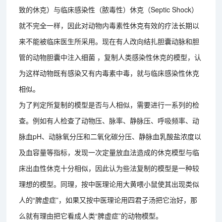
致的休克）与临床感染性（脓毒性）休克（Septic Shock）
就不完全一样，因此对动物内毒素性休克有效的疗法长期以
来不能被临床医生所采用。现在有人改向结扎胆囊动脉和胆
管的动物胆囊中注入细菌 ，复制人类感染性休克的模型，认
为这样动物既有感染又有内毒素中毒，就与临床感染性休克
相似。
为了判定所复制的模型是否与人相似，需要进行一系列的检
查。例如有人检查了动物压、脉率、静脉压、呼吸频率、动
脉血pH、动脉氧分压和二氧化碳分压、静脉血乳酸盐浓度以
及血容量等指标，发现一次定量放血法造成的休克模型与临
床出血性休克十分相似，因此认为些法复制的模型是一种较
理想的模型。同理，按中医理论用大黄喂小鼠使其出现类似
人的“脾虚症”，如果又按中医理论用四君子汤把它治好，那
么就有理由把它看成人类“脾虚症”的动物模型。