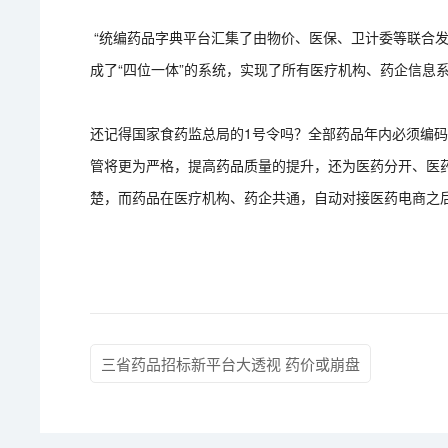
“统编药品字典平台汇集了由物价、医保、卫计委等联合
成了“四位一体”的系统，实现了所有医疗机构、药企信息
还记得国家食药监总局的1号令吗？全部药品年内必须编
管将更为严格，提高药品质量的提升，还为医药分开、医
楚，而药品在医疗机构、药企共通，自动对接医药电商之
三省药品招标新平台大透视 药价或崩盘