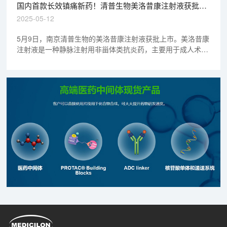
国内首款长效镇痛新药！清普生物美洛昔康注射液获批上
市 | 1分钟药闻速览
2025-05-12
5月9日，南京清普生物的美洛昔康注射液获批上市。美洛昔康
注射液是一种静脉注射用非甾体类抗炎药，主要用于成人术后
镇痛及其他急性疼痛管理。这是国内首款长效镇痛新药，单次
注射可实现24小时持续强效镇痛。