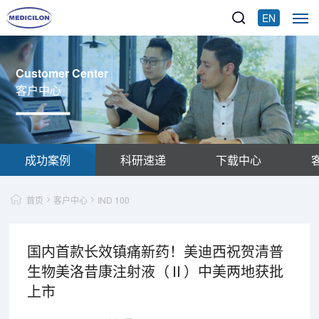
EN
Customer Center
客户中心
成功案例
科研速递
下载中心
首页
客户中心
IND 100
国内首款长效镇痛新药！美迪西祝贺清普
生物美洛昔康注射液（Ⅱ）中美两地获批
上市