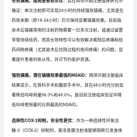
长效镇痛，提高患者依从性：
其在两项Ⅲ期注册临床研究中
确证：单次注射即可实现24小时的持续强效镇痛，尤其是在
药效末期（即18-24小时）仍可保持显著镇痛效果。目前临
床术后镇痛常用的注射药物需要一日多次注射，或通过留置
导管持续给药，而其长效特性可以有效解决离院后疼痛和给
药间隙疼痛（尤其是术后住院过程的夜间疼痛）的问题，显
著提升患者的依从性，并可节约医护资源。
强效镇痛，潜在镇痛效果最强的NSAID：
两项Ⅲ期注册临床
结果显示，在骨科手术和腹部手术中，其在48小时内分别显
著降低吗啡用量56.3%和46.0%，是目前注册临床验证中降
低吗啡使用量的比例最高的NSAID。
选择性COX-2抑制，安全性更优：
作为一种选择性环氧合
酶-2（COX-2）抑制剂，美洛昔康注射液能够阻断引发身体