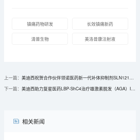
镇痛药物研发
长效镇痛新药
清普生物
美洛昔康注射液
美迪西祝贺合作伙伴领诺医药新一代补体抑制剂SLN12140启动一期临床研究
美迪西助力复星医药LBP-ShC4治疗雄激素脱发（AGA）I期临床试验获FDA批准
相关新闻