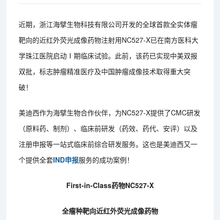
近期，浙江海擘生物科技有限公司开发的全球首款全实体瘤
靶向的近红外荧光成像药物注射用NC527-X已在南方医科大
学珠江医院启动Ⅰ期临床试验。此前，该药已实现中美双报
双批，标志肿瘤精准医疗及中国肿瘤成像技术取得重大突
破！
美迪西作为海擘生物合作伙伴，为NC527-X提供了CMC研发
（原料药、制剂）、临床前研发（药效、药代、安评）以及
注册申报等一站式临床前综合研发服务。这也是美迪西又一
个提供全套
IND申报
服务的成功案例！
First-in-Class药物NC527-X
全瘤种靶向近红外荧光成像药物