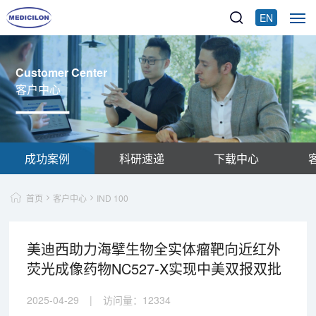
EN
Customer Center
客户中心
成功案例
科研速递
下载中心
首页
客户中心
IND 100
美迪西助力海擘生物全实体瘤靶向近红外
荧光成像药物NC527-X实现中美双报双批
2025-04-29
|
访问量：
12334