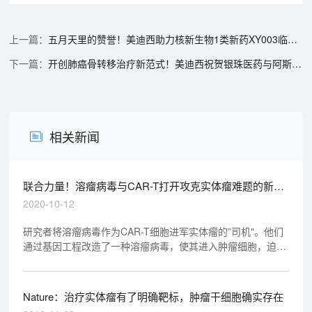
五月天里的赞誉！美迪西助力核新生物1类新药XY003临床试验获批
开创肺癌骨转移治疗新范式！美迪西祝贺银珠医药与阿斯利康达成临床研究合作协议
相关新闻
联合力量！溶瘤病毒与CAR-T打开攻克实体瘤难题的新思
路
2020-10-12
研究者将溶瘤病毒作为CAR-T细胞进军实体瘤的”司机"。他们
通过基因工程改造了一种溶瘤病毒，使其进入肿瘤细胞，迫使
细胞在表面表达截短的CD19（CD19t）。文中的实验显示，
这种溶瘤病毒（被称为OV19t）能在三阴性乳腺癌细胞系以及
胰腺癌、前列腺癌、卵巢癌和头颈癌、脑肿瘤细胞中起效。
Nature：治疗实体瘤有了明确靶标，肿瘤干细胞确实存在