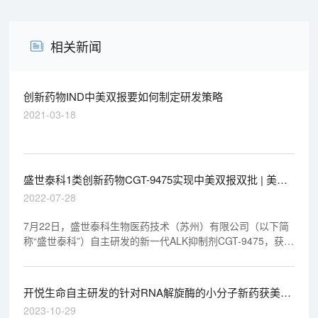
相关新闻
创新药物IND中美双报要如何制定研发策略
2021-03-18
盛世泰科1类创新药物CGT-9475实现中美双报双批 | 美迪
西一站式临床前生物医药研发服务平台助力
2022-07-28
7月22日，盛世泰科生物医药技术（苏州）有限公司（以下简
称“盛世泰科”）自主研发的新一代ALK抑制剂CGT-9475，获得
美国食品药品监督管理局（FDA）批准进入临床试验，该药物
有望解决肺癌治疗中耐药性和脑转移等几大临床痛点。这是继
今年6月该药获得中国国家药品监督管理局（NMPA）临床试
开悦生命自主研发的针对RNA解旋酶的小分子新药获美国
验许可后的又一成果。
FDA临床实验许可（IND)
2023-10-29