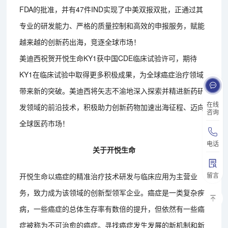
FDA的批准，并有47件IND实现了中美双报双批，正通过其
专业的研发能力、严格的质量控制和高效的申报服务，赋能
越来越的创新药出海，竞逐全球市场！
美迪西祝贺开悦生命KY1获中国CDE临床试验许可，期待
KY1在临床试验中取得更多积极成果，为全球癌症治疗领域
带来新的突破。美迪西将矢志不渝地深入探索并精进新药研
在线
发领域的前沿技术，积极助力创新药物加速出海征程、迈向
咨询
全球医药市场！
电话
关于开悦生命
留言
开悦生命以癌症的精准治疗技术研发与临床应用为主营业
务，致力成为该领域的创新型领军企业。癌症是一类复杂疾
病，一些癌症的总体生存率有数倍的提升，但依然有一些癌
症被称为不可治愈的癌症。寻找癌症发生发展的新机制和新