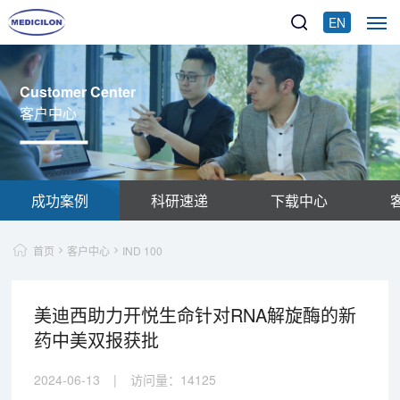
EN
Customer Center
客户中心
成功案例
科研速递
下载中心
首页
客户中心
IND 100
美迪西助力开悦生命针对RNA解旋酶的新
药中美双报获批
2024-06-13
|
访问量：
14125