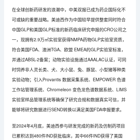
在全球创新药研发的浪潮中，中美双报已成为药企国际化不
可或缺的重要战略。美迪西作为中国较早提供整套同时符合
中国GLP和美国GLP标准的新药临床研究申报的CRO公司之
一，现拥有2.9万㎡实验室获得NMPA药物GLP实验室资质，
符合美国FDA、澳洲TGA、欧盟 EMEA的GLP实验室标准，
并通过ABSL-2备案；动物实验设施通过AAALAC认证，可同
时饲养非人灵长类、犬、大小鼠、兔、豚鼠、小型猪等种类
实验动物；引入Provantis 数据采集系统、EMPOWER 色谱
工作站管理系统、Chromeleon 变色龙色谱数据系统、LIMS
实验室样品管理系统等确保了研究合规和数据真实可信，并
能够将研究数据进行SEND转换以满足美国FDA申报要求。
至2024年4月底，美迪西参与研发完成的新药及仿制药项目
已累积达到480件IND获批临床，其中66件IND获得了美国