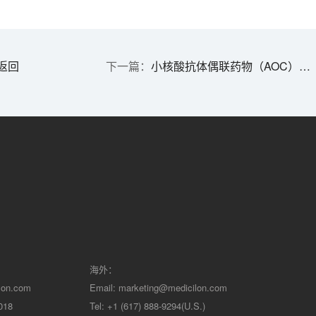
返回
小核酸抗体偶联药物（AOC）成药性的必备原则？
海外：
lon.com
Email:
marketing@medicilon.com
018
Tel: +1 (617) 888-9294(U.S.)