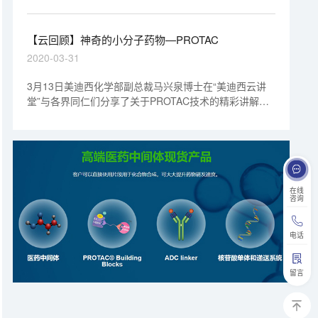
【云回顾】神奇的小分子药物—PROTAC
2020-03-31
3月13日美迪西化学部副总裁马兴泉博士在“美迪西云讲
堂”与各界同仁们分享了关于PROTAC技术的精彩讲解，
下文对马博士的课程做了简单的回顾
在线
咨询
电话
留言