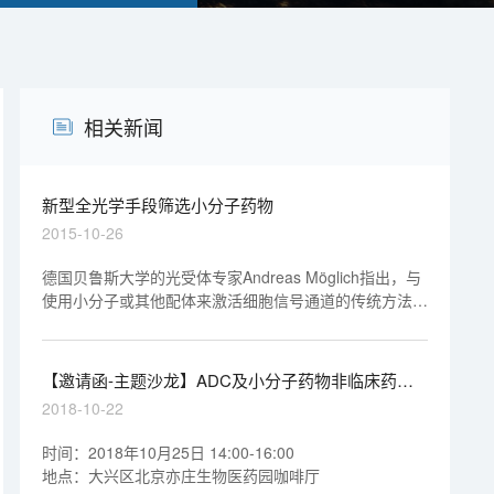
相关新闻
新型全光学手段筛选小分子药物
2015-10-26
德国贝鲁斯大学的光受体专家Andreas Möglich指出，与
使用小分子或其他配体来激活细胞信号通道的传统方法相
比，用光激活的方法有其独特的优点——更容易实现筛选
自动化且结果可重复。他还补充说，该技术还可以很容易
地扩展到其他的药物靶标，如离子通道，进行高通量药物
【邀请函-主题沙龙】ADC及小分子药物非临床药代
筛选。
和安全评价的关注点
2018-10-22
时间：2018年10月25日 14:00-16:00
地点：大兴区北京亦庄生物医药园咖啡厅