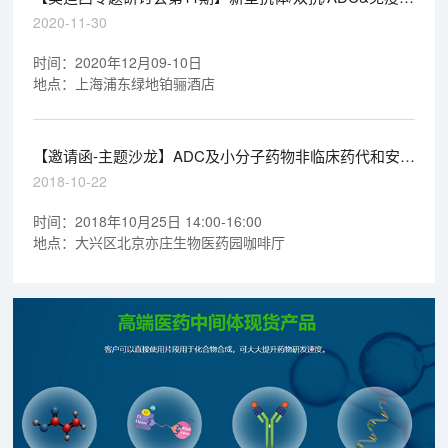
疗产业化道路探索
2020-11-30
时间：2020年12月09-10日
地点：上海浦东绿地铂骊酒店
【邀请函-主题沙龙】ADC及小分子药物非临床药代和安全
评价的关注点
2018-10-22
时间：2018年10月25日 14:00-16:00
地点：大兴区北京亦庄生物医药园咖啡厅