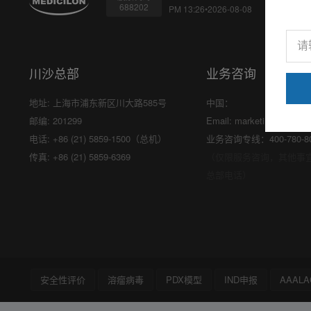
688202
PM 13:26•2026-08-08
川沙总部
业务咨询
地址: 上海市浦东新区川大路585号
中国：
邮编: 201299
Email:
marketing@medici
电话: +86 (21) 5859-1500（总机）
业务咨询专线：400-780-8
传真: +86 (21) 5859-6369
（仅限服务咨询，其他事
总部电话）
安全性评价
溶瘤病毒
PDX模型
IND申报
AAALA