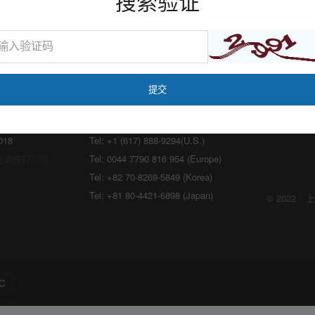
搜索验证
海外：
lon.com
Email:
marketing@medicilon.com
018
Tel: +1 (617) 888-9294(U.S.)
宜请拨打川沙
Tel: 0044 7790 816 954 (Europe)
Tel: +82 70-8269-5849 (Korea)
Tel: +81 80-4421-6898 (Japan)
© 2022
上
C