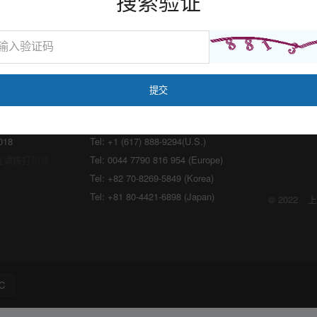
搜索验证
海外：
lon.com
Email:
marketing@medicilon.com
018
Tel: +1 (617) 888-9294(U.S.)
宜请拨打川沙
Tel: 0044 7790 816 954 (Europe)
Tel: +82 70-8269-5849 (Korea)
Tel: +81 80-4421-6898 (Japan)
© 2022
上
C