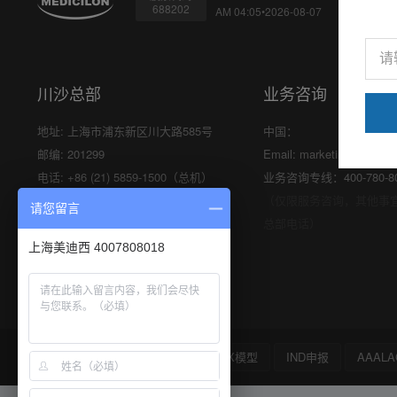
688202
AM 04:05•2026-08-07
川沙总部
业务咨询
地址: 上海市浦东新区川大路585号
中国：
邮编: 201299
Email:
marketing@medici
电话: +86 (21) 5859-1500（总机）
业务咨询专线：400-780-8
传真: +86 (21) 5859-6369
（仅限服务咨询，其他事
请您留言
总部电话）
上海美迪西 4007808018
安全性评价
溶瘤病毒
PDX模型
IND申报
AAALA