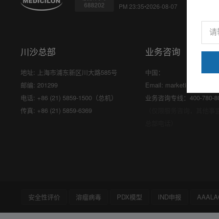
688202
PM 23:35•2026-08-07
川沙总部
业务咨询
地址: 上海市浦东新区川大路585号
中国：
邮编: 201299
Email:
marketing@medici
电话: +86 (21) 5859-1500（总机）
业务咨询专线：400-780-8
传真: +86 (21) 5859-6369
（仅限服务咨询，其他事
总部电话）
安全性评价
溶瘤病毒
PDX模型
IND申报
AAALA