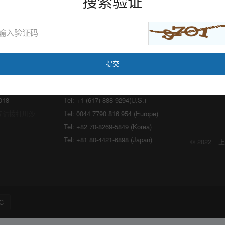
搜索验证
海外：
lon.com
Email:
marketing@medicilon.com
018
Tel: +1 (617) 888-9294(U.S.)
宜请拨打川沙
Tel: 0044 7790 816 954 (Europe)
Tel: +82 70-8269-5849 (Korea)
Tel: +81 80-4421-6898 (Japan)
© 2022
上
C