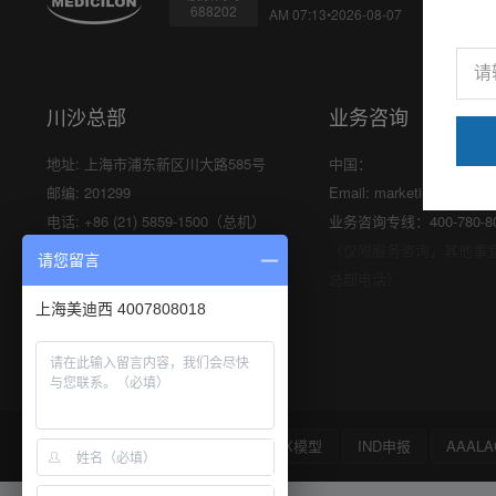
688202
AM 07:13•2026-08-07
川沙总部
业务咨询
地址: 上海市浦东新区川大路585号
中国：
邮编: 201299
Email:
marketing@medici
电话: +86 (21) 5859-1500（总机）
业务咨询专线：400-780-8
传真: +86 (21) 5859-6369
（仅限服务咨询，其他事
请您留言
总部电话）
上海美迪西 4007808018
安全性评价
溶瘤病毒
PDX模型
IND申报
AAALA