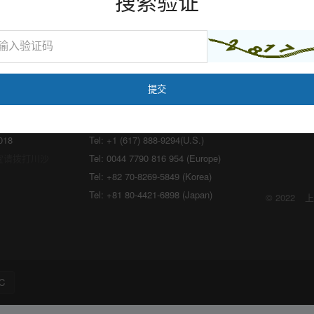
搜索验证
海外：
lon.com
Email:
marketing@medicilon.com
018
Tel: +1 (617) 888-9294(U.S.)
宜请拨打川沙
Tel: 0044 7790 816 954 (Europe)
Tel: +82 70-8269-5849 (Korea)
Tel: +81 80-4421-6898 (Japan)
© 2022
上
C