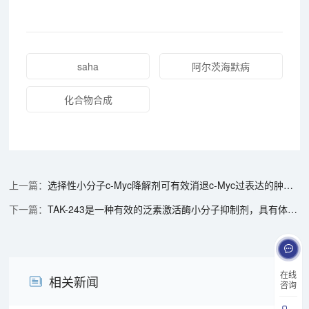
saha
阿尔茨海默病
化合物合成
选择性小分子c-Myc降解剂可有效消退c-Myc过表达的肿瘤，表面等离子共振 (SPR) 实验通过美迪西进行
TAK-243是一种有效的泛素激活酶小分子抑制剂，具有体内抗肿瘤功效，通过美迪西使用HCC70模型进行
在线
相关新闻
咨询