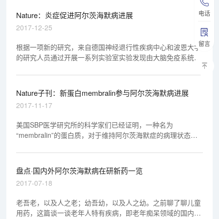
电话
Nature：炎症促进阿尔茨海默病进展
2017-12-25
留言
根据一项新的研究，来自德国神经退行性疾病中心和波恩大学
的研究人员通过开展一系列实验室实验发现由大脑免疫系统导
致的炎性机制触发阿尔茨海默病进展。
Nature子刊：新蛋白membralin参与阿尔茨海默病进展
2017-11-17
美国SBP医学研究所的科学家们已经证明，一种名为
“membralin”的蛋白质，对于维持阿尔茨海默症的病理状态至
关重要。
盘点·国内外阿尔茨海默病在研新药一览
2017-07-18
老吾老，以及人之老；幼吾幼，以及人之幼。之前聊了聊儿童
用药，这篇谈一谈老年人特有疾病，即老年痴呆领域的国内外