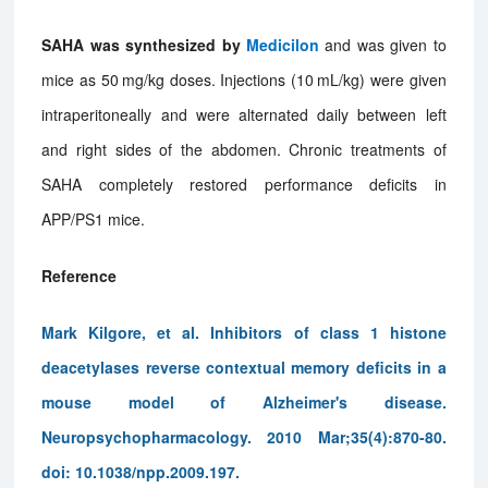
SAHA was synthesized by
Medicilon
and was given to
mice as 50 mg/kg doses. Injections (10 mL/kg) were given
intraperitoneally and were alternated daily between left
and right sides of the abdomen. Chronic treatments of
SAHA completely restored performance deficits in
APP/PS1 mice.
Reference
Mark Kilgore, et al. Inhibitors of class 1 histone
deacetylases reverse contextual memory deficits in a
mouse model of Alzheimer's disease.
Neuropsychopharmacology. 2010 Mar;35(4):870-80.
doi: 10.1038/npp.2009.197.