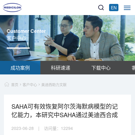
EN
Customer Center
客户中心
成功案例
科研速递
下载中心
首页
客户中心
美迪西助力文献
SAHA可有效恢复阿尔茨海默病模型的记
忆能力，本研究中SAHA通过美迪西合成
2023-06-28
|
访问量：
12294