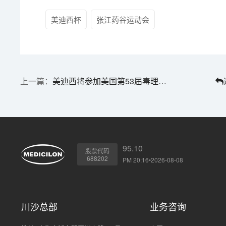
美迪西杯
张江药谷运动会
美迪西将参加美国第53届毒理协会年度会议及展览会
95.10
股票代码
688202
PM 20:16•2026-08-08
川沙总部
业务咨询