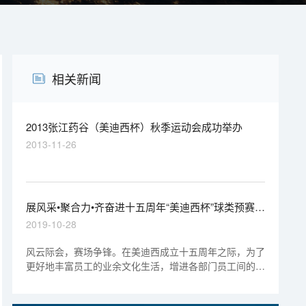
相关新闻
2013张江药谷（美迪西杯）秋季运动会成功举办
2013-11-26
展风采•聚合力•齐奋进十五周年“美迪西杯”球类预赛火
热开赛
2019-10-28
风云际会，赛场争锋。在美迪西成立十五周年之际，为了
更好地丰富员工的业余文化生活，增进各部门员工间的交
流，培养团队合作的集体荣誉感，2019年10月14日至11
月29日，特举办十五周年“美迪西杯”球类比赛活动。