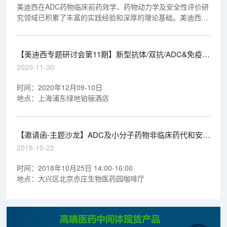
美迪西在ADC药物临床前药效学、药物动力学及安全性评价研
究领域已积累了丰富的实践经验和深厚的理论基础。美迪西有
幸参与了不少于4个ADC药物的临床前药效学、药物动力学及
安全性评价研究，其中3个ADC药物研究资料已顺利通过
NMPA和FDA审评，另外1个将在2019年提交NMPA审评。
【美迪西专题研讨会第11期】新型抗体/双抗/ADC&免疫治
疗产业化道路探索
2020-11-30
时间：2020年12月09-10日
地点：上海浦东绿地铂骊酒店
【邀请函-主题沙龙】ADC及小分子药物非临床药代和安全
评价的关注点
2018-10-22
时间：2018年10月25日 14:00-16:00
地点：大兴区北京亦庄生物医药园咖啡厅