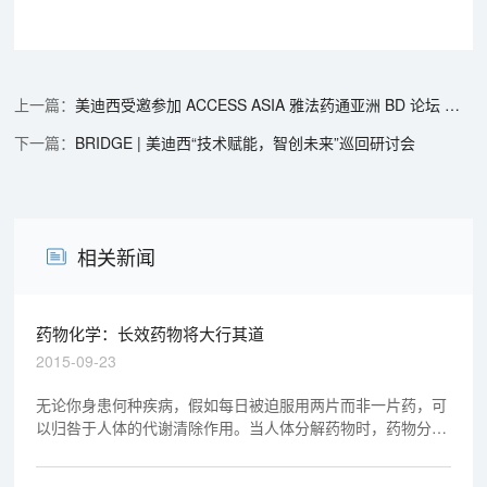
美迪西受邀参加 ACCESS ASIA 雅法药通亚洲 BD 论坛 @ JPM 2026
BRIDGE | 美迪西“技术赋能，智创未来”巡回研讨会
相关新闻
药物化学：长效药物将大行其道
2015-09-23
无论你身患何种疾病，假如每日被迫服用两片而非一片药，可
以归咎于人体的代谢清除作用。当人体分解药物时，药物分子
必先遭受生物化学攻击再发挥药效。因此在药片发挥奇效之
前，大量成分可能已经被人体排泄出去。