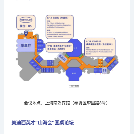
会议地点：上海南郊宾馆（奉贤区望园路8号）
美迪西英才"山海会"圆桌论坛