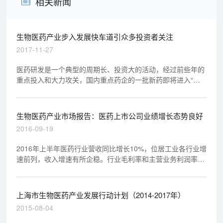
相关新闻
生物医药产业步入发展快车道引众多投资者关注
2017-11-27
医药研发是一个典型的周期长、投资大的活动，经过前些年的
重点投入和大力攻关，国内重点药企的一批新药即将进入“收
获期”。以A股为例，复星医药表示，目前在肿瘤、自身免疫性
疾病方面，有8个产品获11个全球临床批件。恒瑞医药财报显
示，今年上半年公司累计投入研发资金7.8亿元，同比增长
生物医药产业市场报告：医药上市公司业绩增长态势良好
60%，基本形成了每年都有创新药申请临床的良性发展态势。
2016-09-19
2016年上半年医药行业营收同比增长10%，位居工业各行业增
速前列，收入增速有所企稳。行业毛利率和主营业务利润率同
比均有所提高，反映了行业较高的盈利能力。
上海市生物医药产业发展行动计划（2014-2017年）
2015-08-04