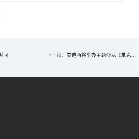
返回
美迪西将举办主题沙龙《单克隆抗体非临床安评的若干关注点》