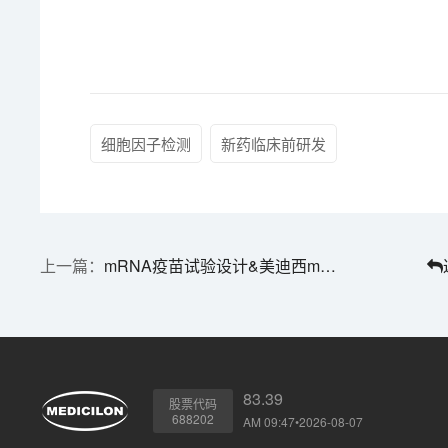
细胞因子检测
新药临床前研发
mRNA疫苗试验设计&美迪西mRNA肿瘤疫苗研发服务平台
83.39
股票代码
688202
AM 09:47•2026-08-07