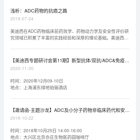
浅析：ADC药物的抗癌之路
2019-07-24
美迪西在ADC药物临床前药效学、药物动力学及安全性评价研
究领域已积累了丰富的实践经验和深厚的理论基础。美迪西有
幸参与了不少于4个ADC药物的临床前药效学、药物动力学及
安全性评价研究，其中3个ADC药物研究资料已顺利通过
NMPA和FDA审评，另外1个将在2019年提交NMPA审评。
【美迪西专题研讨会第11期】新型抗体/双抗/ADC&免疫治
疗产业化道路探索
2020-11-30
时间：2020年12月09-10日
地点：上海浦东绿地铂骊酒店
【邀请函-主题沙龙】ADC及小分子药物非临床药代和安全
评价的关注点
2018-10-22
时间：2018年10月25日 14:00-16:00
地点：大兴区北京亦庄生物医药园咖啡厅