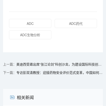
ADC
ADC药代
ADC生物分析
美迪西受邀出席“张江论剑”科创沙龙，为建设国际科技创新中心核心区助力
专访彭双清教授：迎接药物安全评价范式变革，中国如何应对？——从FDA放弃动物试验谈NAMs的全球趋势与本土实践
相关新闻