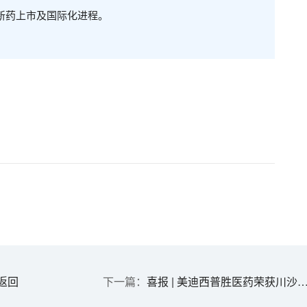
新药上市及国际化进程。
返回
喜报 | 美迪西普胜医药荣获川沙新镇“发展潜力奖”