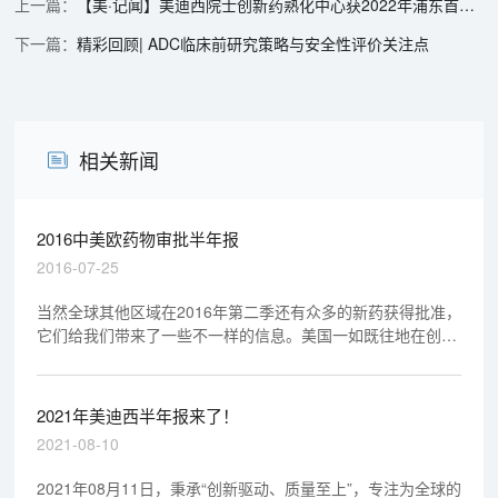
【美·记闻】美迪西院士创新药熟化中心获2022年浦东首批GOI授牌
精彩回顾| ADC临床前研究策略与安全性评价关注点
相关新闻
2016中美欧药物审批半年报
2016-07-25
当然全球其他区域在2016年第二季还有众多的新药获得批准，
它们给我们带来了一些不一样的信息。美国一如既往地在创新
药上发力;欧盟则收获了5个孤儿药且生物类似物获批更为灵活;
国内则由于药物再评价的进程，新药研发步履较缓慢。
2021年美迪西半年报来了！
2021-08-10
2021年08月11日，秉承“创新驱动、质量至上”，专注为全球的